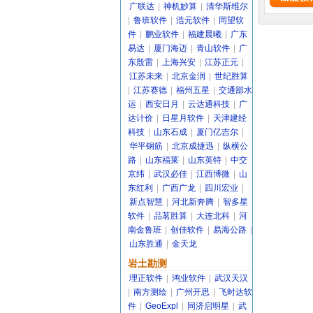
广联达
|
神机妙算
|
清华斯维尔
|
鲁班软件
|
浩元软件
|
同望软
件
|
鹏业软件
|
福建晨曦
|
广东
易达
|
厦门海迈
|
青山软件
|
广
东殷雷
|
上海兴安
|
江苏正元
|
江苏未来
|
北京金润
|
世纪胜算
|
江苏赛德
|
福州五星
|
交通部水
运
|
西安日月
|
云达通科技
|
广
达计价
|
日星月软件
|
天津建经
科技
|
山东石成
|
厦门亿吉尔
|
华平钢筋
|
北京成捷迅
|
纵横公
路
|
山东福莱
|
山东英特
|
中交
京纬
|
武汉必佳
|
江西博微
|
山
东红利
|
广西广龙
|
四川宏业
|
新点智慧
|
河北新奔腾
|
智多星
软件
|
品茗胜算
|
大连北科
|
河
南金鲁班
|
创佳软件
|
易海公路
|
山东胜通
|
金天龙
岩土勘测
理正软件
|
鸿业软件
|
武汉天汉
|
南方测绘
|
广州开思
|
飞时达软
件
|
GeoExpl
|
同济启明星
|
武