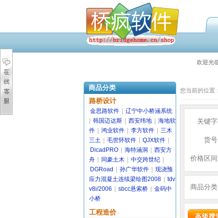
欢迎光
商品分类
您当前的位置
路桥设计
金思路软件
|
辽宁中小桥涵系统
|
韩国迈达斯
|
西安纬地
|
海地软
关键字
件
|
鸿业软件
|
李方软件
|
三木
货号
三土
|
毛世怀软件
|
QJX软件
|
DicadPRO
|
海特涵洞
|
西安方
价格区间
舟
|
同豪土木
|
中交跨世纪
|
DGRoad
|
孙广华软件
|
现浇预
应力混凝土连续梁绘图2008
|
tdv
商品分类
v8i/2006
|
sbcc悬索桥
|
金码中
小桥
工程造价