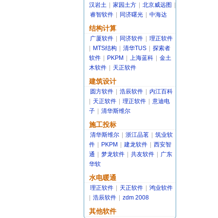
汉岩土
|
家园土方
|
北京威远图
|
睿智软件
|
同济曙光
|
中海达
结构计算
广厦软件
|
同济软件
|
理正软件
|
MTS结构
|
清华TUS
|
探索者
软件
|
PKPM
|
上海蓝科
|
金土
木软件
|
天正软件
建筑设计
圆方软件
|
浩辰软件
|
内江百科
|
天正软件
|
理正软件
|
意迪电
子
|
清华斯维尔
施工投标
清华斯维尔
|
浙江品茗
|
筑业软
件
|
PKPM
|
建龙软件
|
西安智
通
|
梦龙软件
|
共友软件
|
广东
华软
水电暖通
理正软件
|
天正软件
|
鸿业软件
|
浩辰软件
|
zdm 2008
其他软件