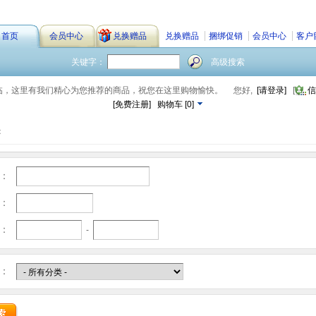
首页
会员中心
兑换赠品
兑换赠品
捆绑促销
会员中心
客户
关键字：
高级搜索
临，这里有我们精心为您推荐的商品，祝您在这里购物愉快。
您好,
[请登录]
[
信
[免费注册]
购物车
[
0
]
：
：
：
：
-
：