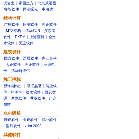
汉岩土
|
家园土方
|
北京威远图
|
睿智软件
|
同济曙光
|
中海达
结构计算
广厦软件
|
同济软件
|
理正软件
|
MTS结构
|
清华TUS
|
探索者
软件
|
PKPM
|
上海蓝科
|
金土
木软件
|
天正软件
建筑设计
圆方软件
|
浩辰软件
|
内江百科
|
天正软件
|
理正软件
|
意迪电
子
|
清华斯维尔
施工投标
清华斯维尔
|
浙江品茗
|
筑业软
件
|
PKPM
|
建龙软件
|
西安智
通
|
梦龙软件
|
共友软件
|
广东
华软
水电暖通
理正软件
|
天正软件
|
鸿业软件
|
浩辰软件
|
zdm 2008
其他软件