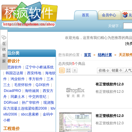
首页
会员中心
兑
关键字：
欢迎光临，这里有我们精心为您推荐的商
[免
商品分类
您当前的位置：
首页
»
结构计算
»
天正软
路桥设计
总共找到
5
个商品
金思路软件
|
辽宁中小桥涵系统
价格
销量
人气
|
韩国迈达斯
|
西安纬地
|
海地软
件
|
鸿业软件
|
李方软件
|
三木
有正管线软件12.0
三土
|
毛世怀软件
|
QJX软件
|
DicadPRO
|
海特涵洞
|
西安方
有正管线软件12.0
舟
|
同豪土木
|
中交跨世纪
|
DGRoad
|
孙广华软件
|
现浇预
应力混凝土连续梁绘图2008
|
tdv
v8i/2006
|
sbcc悬索桥
|
金码中
有正管线软件12.0
小桥
有正管线软件12.0
工程造价