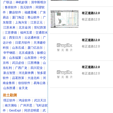
广联达
|
神机妙算
|
清华斯维尔
|
鲁班软件
|
浩元软件
|
同望软
件
|
鹏业软件
|
福建晨曦
|
广东
有正道路12.0
易达
|
厦门海迈
|
青山软件
|
广
有正道路12.0
东殷雷
|
上海兴安
|
江苏正元
|
江苏未来
|
北京金润
|
世纪胜算
|
江苏赛德
|
福州五星
|
交通部水
运
|
西安日月
|
云达通科技
|
广
有正道路12.0
达计价
|
日星月软件
|
天津建经
有正道路12.0
科技
|
山东石成
|
厦门亿吉尔
|
华平钢筋
|
北京成捷迅
|
纵横公
路
|
山东福莱
|
山东英特
|
中交
京纬
|
武汉必佳
|
江西博微
|
山
有正道路12.0
东红利
|
广西广龙
|
四川宏业
|
新点智慧
|
河北新奔腾
|
智多星
有正道路12.0
软件
|
品茗胜算
|
大连北科
|
河
南金鲁班
|
创佳软件
|
易海公路
|
山东胜通
|
金天龙
岩土勘测
理正软件
|
鸿业软件
|
武汉天汉
|
南方测绘
|
广州开思
|
飞时达软
件
|
GeoExpl
|
同济启明星
|
武