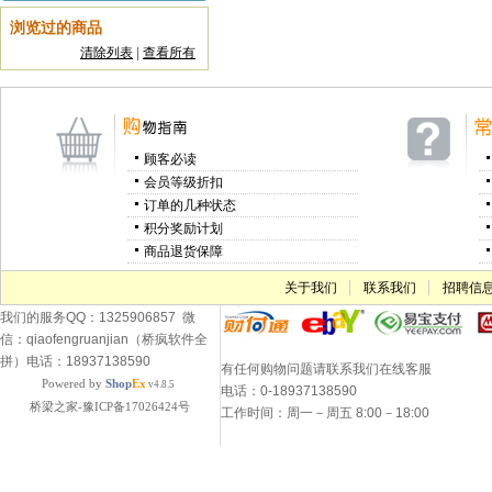
浏览过的商品
清除列表
|
查看所有
顾客必读
会员等级折扣
订单的几种状态
积分奖励计划
商品退货保障
关于我们
联系我们
招聘信
我们的服务QQ：1325906857 微
信：qiaofengruanjian（桥疯软件全
拼）电话：18937138590
有任何购物问题请联系我们在线客服
Powered by
Shop
Ex
v4.8.5
电话：0-18937138590
桥梁之家-豫ICP备17026424号
工作时间：周一－周五 8:00－18:00