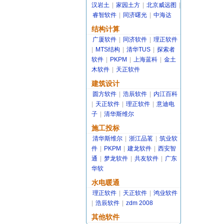
汉岩土
|
家园土方
|
北京威远图
|
睿智软件
|
同济曙光
|
中海达
结构计算
广厦软件
|
同济软件
|
理正软件
|
MTS结构
|
清华TUS
|
探索者
软件
|
PKPM
|
上海蓝科
|
金土
木软件
|
天正软件
建筑设计
圆方软件
|
浩辰软件
|
内江百科
|
天正软件
|
理正软件
|
意迪电
子
|
清华斯维尔
施工投标
清华斯维尔
|
浙江品茗
|
筑业软
件
|
PKPM
|
建龙软件
|
西安智
通
|
梦龙软件
|
共友软件
|
广东
华软
水电暖通
理正软件
|
天正软件
|
鸿业软件
|
浩辰软件
|
zdm 2008
其他软件