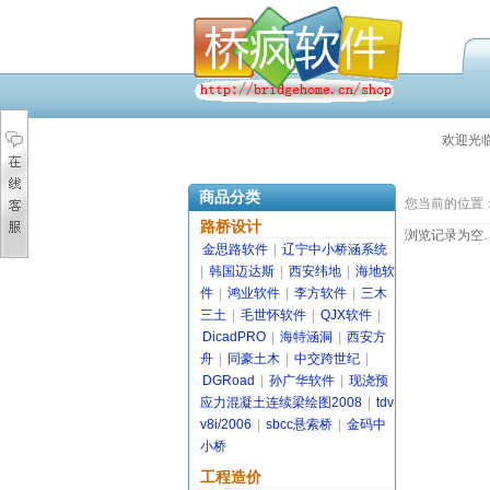
欢迎光
商品分类
您当前的位置
路桥设计
浏览记录为空.
金思路软件
|
辽宁中小桥涵系统
|
韩国迈达斯
|
西安纬地
|
海地软
件
|
鸿业软件
|
李方软件
|
三木
三土
|
毛世怀软件
|
QJX软件
|
DicadPRO
|
海特涵洞
|
西安方
舟
|
同豪土木
|
中交跨世纪
|
DGRoad
|
孙广华软件
|
现浇预
应力混凝土连续梁绘图2008
|
tdv
v8i/2006
|
sbcc悬索桥
|
金码中
小桥
工程造价