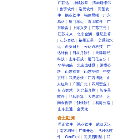
广联达
|
神机妙算
|
清华斯维尔
|
鲁班软件
|
浩元软件
|
同望软
件
|
鹏业软件
|
福建晨曦
|
广东
易达
|
厦门海迈
|
青山软件
|
广
东殷雷
|
上海兴安
|
江苏正元
|
江苏未来
|
北京金润
|
世纪胜算
|
江苏赛德
|
福州五星
|
交通部水
运
|
西安日月
|
云达通科技
|
广
达计价
|
日星月软件
|
天津建经
科技
|
山东石成
|
厦门亿吉尔
|
华平钢筋
|
北京成捷迅
|
纵横公
路
|
山东福莱
|
山东英特
|
中交
京纬
|
武汉必佳
|
江西博微
|
山
东红利
|
广西广龙
|
四川宏业
|
新点智慧
|
河北新奔腾
|
智多星
软件
|
品茗胜算
|
大连北科
|
河
南金鲁班
|
创佳软件
|
易海公路
|
山东胜通
|
金天龙
岩土勘测
理正软件
|
鸿业软件
|
武汉天汉
|
南方测绘
|
广州开思
|
飞时达软
件
|
GeoExpl
|
同济启明星
|
武