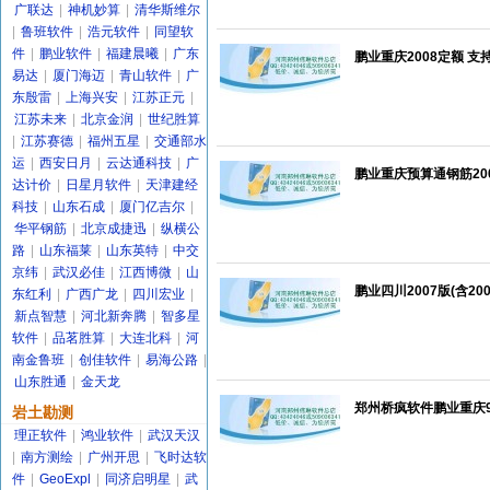
广联达
|
神机妙算
|
清华斯维尔
|
鲁班软件
|
浩元软件
|
同望软
件
|
鹏业软件
|
福建晨曦
|
广东
鹏业重庆2008定额 支
易达
|
厦门海迈
|
青山软件
|
广
东殷雷
|
上海兴安
|
江苏正元
|
江苏未来
|
北京金润
|
世纪胜算
|
江苏赛德
|
福州五星
|
交通部水
运
|
西安日月
|
云达通科技
|
广
鹏业重庆预算通钢筋20
达计价
|
日星月软件
|
天津建经
科技
|
山东石成
|
厦门亿吉尔
|
华平钢筋
|
北京成捷迅
|
纵横公
路
|
山东福莱
|
山东英特
|
中交
京纬
|
武汉必佳
|
江西博微
|
山
鹏业四川2007版(含20
东红利
|
广西广龙
|
四川宏业
|
新点智慧
|
河北新奔腾
|
智多星
软件
|
品茗胜算
|
大连北科
|
河
南金鲁班
|
创佳软件
|
易海公路
|
山东胜通
|
金天龙
郑州桥疯软件鹏业重庆9
岩土勘测
理正软件
|
鸿业软件
|
武汉天汉
|
南方测绘
|
广州开思
|
飞时达软
件
|
GeoExpl
|
同济启明星
|
武