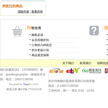
浏览过的商品
清除列表
|
查看所有
顾客必读
会员等级折扣
订单的几种状态
积分奖励计划
商品退货保障
关于我们
联系我们
招聘信
我们的服务QQ：1325906857 微
信：qiaofengruanjian（桥疯软件全
拼）电话：18937138590
有任何购物问题请联系我们在线客服
Powered by
Shop
Ex
v4.8.5
电话：0-18937138590
桥梁之家-豫ICP备17026424号
工作时间：周一－周五 8:00－18:00