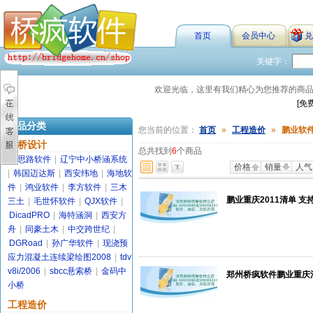
首页
会员中心
兑
关键字：
欢迎光临，这里有我们精心为您推荐的商
[免
商品分类
您当前的位置：
首页
»
工程造价
»
鹏业软
路桥设计
总共找到
6
个商品
金思路软件
|
辽宁中小桥涵系统
价格
销量
人气
|
韩国迈达斯
|
西安纬地
|
海地软
件
|
鸿业软件
|
李方软件
|
三木
鹏业重庆2011清单 支
三土
|
毛世怀软件
|
QJX软件
|
DicadPRO
|
海特涵洞
|
西安方
舟
|
同豪土木
|
中交跨世纪
|
DGRoad
|
孙广华软件
|
现浇预
应力混凝土连续梁绘图2008
|
tdv
v8i/2006
|
sbcc悬索桥
|
金码中
郑州桥疯软件鹏业重庆清
小桥
工程造价