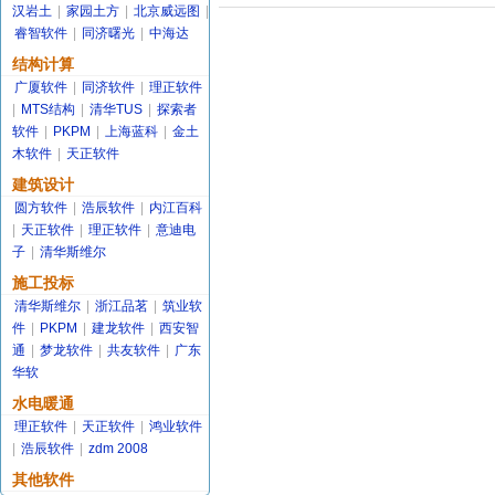
汉岩土
|
家园土方
|
北京威远图
|
睿智软件
|
同济曙光
|
中海达
结构计算
广厦软件
|
同济软件
|
理正软件
|
MTS结构
|
清华TUS
|
探索者
软件
|
PKPM
|
上海蓝科
|
金土
木软件
|
天正软件
建筑设计
圆方软件
|
浩辰软件
|
内江百科
|
天正软件
|
理正软件
|
意迪电
子
|
清华斯维尔
施工投标
清华斯维尔
|
浙江品茗
|
筑业软
件
|
PKPM
|
建龙软件
|
西安智
通
|
梦龙软件
|
共友软件
|
广东
华软
水电暖通
理正软件
|
天正软件
|
鸿业软件
|
浩辰软件
|
zdm 2008
其他软件