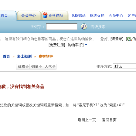
首页
会员中心
兑换赠品
兑换赠品
捆绑促销
会员中心
客户
关键字：
高级搜索
临，这里有我们精心为您推荐的商品，祝您在这里购物愉快。
您好,
[请登录]
[
信
[免费注册]
购物车
[
0
]
：
首页
»
岩土勘测
»
睿智软件
价格
销量
人气
排序方式:
抱歉，没有找到相关商品
短您的关键词或更改关键词后重新搜索，如：将 “索尼手机X1” 改为 “索尼+X1”
返回上一页
返回首页