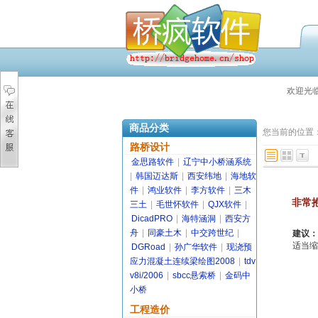
欢迎光
商品分类
您当前的位置
路桥设计
金思路软件
|
辽宁中小桥涵系统
|
韩国迈达斯
|
西安纬地
|
海地软
件
|
鸿业软件
|
李方软件
|
三木
非常
三土
|
毛世怀软件
|
QJX软件
|
DicadPRO
|
海特涵洞
|
西安方
舟
|
同豪土木
|
中交跨世纪
|
建议：
适当缩
DGRoad
|
孙广华软件
|
现浇预
应力混凝土连续梁绘图2008
|
tdv
v8i/2006
|
sbcc悬索桥
|
金码中
小桥
工程造价