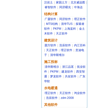
汉岩土
|
家园土方
|
北京威远图
|
睿智软件
|
同济曙光
|
中海达
结构计算
广厦软件
|
同济软件
|
理正软件
|
MTS结构
|
清华TUS
|
探索者
软件
|
PKPM
|
上海蓝科
|
金土
木软件
|
天正软件
建筑设计
圆方软件
|
浩辰软件
|
内江百科
|
天正软件
|
理正软件
|
意迪电
子
|
清华斯维尔
施工投标
清华斯维尔
|
浙江品茗
|
筑业软
件
|
PKPM
|
建龙软件
|
西安智
通
|
梦龙软件
|
共友软件
|
广东
华软
水电暖通
理正软件
|
天正软件
|
鸿业软件
|
浩辰软件
|
zdm 2008
其他软件