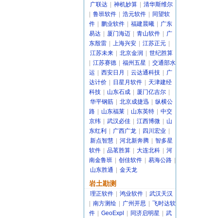
广联达
|
神机妙算
|
清华斯维尔
|
鲁班软件
|
浩元软件
|
同望软
件
|
鹏业软件
|
福建晨曦
|
广东
易达
|
厦门海迈
|
青山软件
|
广
东殷雷
|
上海兴安
|
江苏正元
|
江苏未来
|
北京金润
|
世纪胜算
|
江苏赛德
|
福州五星
|
交通部水
运
|
西安日月
|
云达通科技
|
广
达计价
|
日星月软件
|
天津建经
科技
|
山东石成
|
厦门亿吉尔
|
华平钢筋
|
北京成捷迅
|
纵横公
路
|
山东福莱
|
山东英特
|
中交
京纬
|
武汉必佳
|
江西博微
|
山
东红利
|
广西广龙
|
四川宏业
|
新点智慧
|
河北新奔腾
|
智多星
软件
|
品茗胜算
|
大连北科
|
河
南金鲁班
|
创佳软件
|
易海公路
|
山东胜通
|
金天龙
岩土勘测
理正软件
|
鸿业软件
|
武汉天汉
|
南方测绘
|
广州开思
|
飞时达软
件
|
GeoExpl
|
同济启明星
|
武