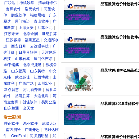
广联达
|
神机妙算
|
清华斯维尔
品茗胜算造价计控软件200
|
鲁班软件
|
浩元软件
|
同望软
件
|
鹏业软件
|
福建晨曦
|
广东
易达
|
厦门海迈
|
青山软件
|
广
东殷雷
|
上海兴安
|
江苏正元
|
江苏未来
|
北京金润
|
世纪胜算
品茗胜算造价计控软件20
|
江苏赛德
|
福州五星
|
交通部水
运
|
西安日月
|
云达通科技
|
广
达计价
|
日星月软件
|
天津建经
科技
|
山东石成
|
厦门亿吉尔
|
华平钢筋
|
北京成捷迅
|
纵横公
品茗软件/资料2.6/品茗
路
|
山东福莱
|
山东英特
|
中交
京纬
|
武汉必佳
|
江西博微
|
山
东红利
|
广西广龙
|
四川宏业
|
新点智慧
|
河北新奔腾
|
智多星
软件
|
品茗胜算
|
大连北科
|
河
南金鲁班
|
创佳软件
|
易海公路
|
品茗胜算2010造价软件
山东胜通
|
金天龙
岩土勘测
理正软件
|
鸿业软件
|
武汉天汉
|
南方测绘
|
广州开思
|
飞时达软
件
|
GeoExpl
|
同济启明星
|
武
品茗胜算造价计控软件200