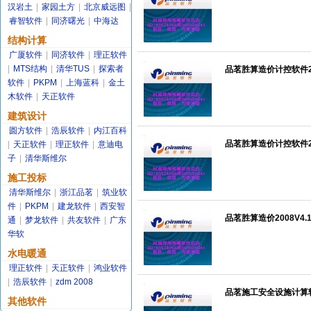
汉岩土
|
家园土方
|
北京威远图
|
睿智软件
|
同济曙光
|
中海达
结构计算
广厦软件
|
同济软件
|
理正软件
|
MTS结构
|
清华TUS
|
探索者
品茗胜算造价计控软件200
软件
|
PKPM
|
上海蓝科
|
金土
木软件
|
天正软件
建筑设计
圆方软件
|
浩辰软件
|
内江百科
品茗胜算造价计控软件200
|
天正软件
|
理正软件
|
意迪电
子
|
清华斯维尔
施工投标
清华斯维尔
|
浙江品茗
|
筑业软
件
|
PKPM
|
建龙软件
|
西安智
品茗胜算造价2008V4.1
通
|
梦龙软件
|
共友软件
|
广东
华软
水电暖通
理正软件
|
天正软件
|
鸿业软件
|
浩辰软件
|
zdm 2008
品茗施工安全设施计算软
其他软件