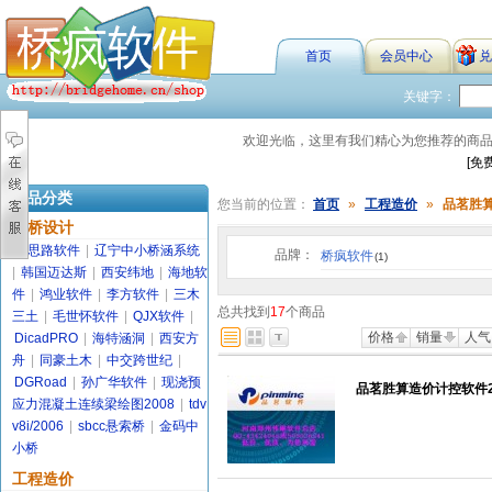
首页
会员中心
兑
关键字：
欢迎光临，这里有我们精心为您推荐的商
[免
商品分类
您当前的位置：
首页
»
工程造价
»
品茗胜
路桥设计
金思路软件
|
辽宁中小桥涵系统
品牌：
桥疯软件
(1)
|
韩国迈达斯
|
西安纬地
|
海地软
件
|
鸿业软件
|
李方软件
|
三木
总共找到
17
个商品
三土
|
毛世怀软件
|
QJX软件
|
价格
销量
人气
DicadPRO
|
海特涵洞
|
西安方
舟
|
同豪土木
|
中交跨世纪
|
DGRoad
|
孙广华软件
|
现浇预
品茗胜算造价计控软件200
应力混凝土连续梁绘图2008
|
tdv
v8i/2006
|
sbcc悬索桥
|
金码中
小桥
工程造价