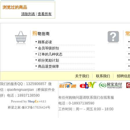
浏览过的商品
清除列表
|
查看所有
顾客必读
会员等级折扣
订单的几种状态
积分奖励计划
商品退货保障
关于我们
联系我们
招聘信
我们的服务QQ：1325906857 微
信：qiaofengruanjian（桥疯软件全
拼）电话：18937138590
有任何购物问题请联系我们在线客服
Powered by
Shop
Ex
v4.8.5
电话：0-18937138590
桥梁之家-豫ICP备17026424号
工作时间：周一－周五 8:00－18:00