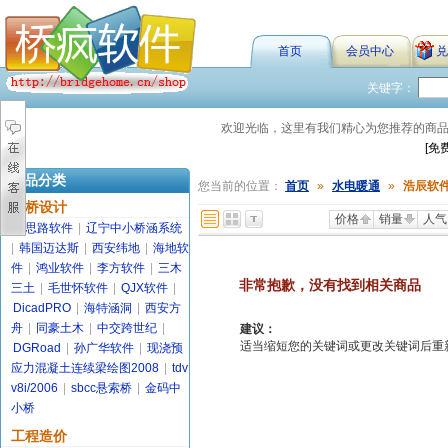
首页
会员中心
兑
关键字：
欢迎光临，这里有我们精心为您推荐的商
[免
商品分类
您当前的位置：
首页
»
水电暖通
»
浩辰软
路桥设计
价格
销量
人气
金思路软件
|
辽宁中小桥涵系统
|
韩国迈达斯
|
西安纬地
|
海地软
件
|
鸿业软件
|
李方软件
|
三木
非常抱歉，没有找到相关商品
三土
|
毛世怀软件
|
QJX软件
|
DicadPRO
|
海特涵洞
|
西安方
舟
|
同豪土木
|
中交跨世纪
|
建议：
适当缩短您的关键词或更改关键词后重新搜索
DGRoad
|
孙广华软件
|
现浇预
应力混凝土连续梁绘图2008
|
tdv
v8i/2006
|
sbcc悬索桥
|
金码中
小桥
工程造价