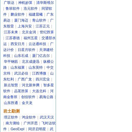
广联达
|
神机妙算
|
清华斯维尔
|
鲁班软件
|
浩元软件
|
同望软
件
|
鹏业软件
|
福建晨曦
|
广东
易达
|
厦门海迈
|
青山软件
|
广
东殷雷
|
上海兴安
|
江苏正元
|
江苏未来
|
北京金润
|
世纪胜算
|
江苏赛德
|
福州五星
|
交通部水
运
|
西安日月
|
云达通科技
|
广
达计价
|
日星月软件
|
天津建经
科技
|
山东石成
|
厦门亿吉尔
|
华平钢筋
|
北京成捷迅
|
纵横公
路
|
山东福莱
|
山东英特
|
中交
京纬
|
武汉必佳
|
江西博微
|
山
东红利
|
广西广龙
|
四川宏业
|
新点智慧
|
河北新奔腾
|
智多星
软件
|
品茗胜算
|
大连北科
|
河
南金鲁班
|
创佳软件
|
易海公路
|
山东胜通
|
金天龙
岩土勘测
理正软件
|
鸿业软件
|
武汉天汉
|
南方测绘
|
广州开思
|
飞时达软
件
|
GeoExpl
|
同济启明星
|
武