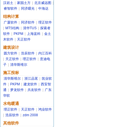
汉岩土
|
家园土方
|
北京威远图
|
睿智软件
|
同济曙光
|
中海达
结构计算
广厦软件
|
同济软件
|
理正软件
|
MTS结构
|
清华TUS
|
探索者
软件
|
PKPM
|
上海蓝科
|
金土
木软件
|
天正软件
建筑设计
圆方软件
|
浩辰软件
|
内江百科
|
天正软件
|
理正软件
|
意迪电
子
|
清华斯维尔
施工投标
清华斯维尔
|
浙江品茗
|
筑业软
件
|
PKPM
|
建龙软件
|
西安智
通
|
梦龙软件
|
共友软件
|
广东
华软
水电暖通
理正软件
|
天正软件
|
鸿业软件
|
浩辰软件
|
zdm 2008
其他软件