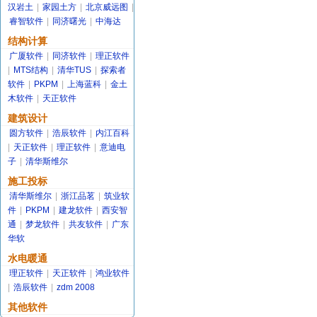
汉岩土
|
家园土方
|
北京威远图
|
睿智软件
|
同济曙光
|
中海达
结构计算
广厦软件
|
同济软件
|
理正软件
|
MTS结构
|
清华TUS
|
探索者
软件
|
PKPM
|
上海蓝科
|
金土
木软件
|
天正软件
建筑设计
圆方软件
|
浩辰软件
|
内江百科
|
天正软件
|
理正软件
|
意迪电
子
|
清华斯维尔
施工投标
清华斯维尔
|
浙江品茗
|
筑业软
件
|
PKPM
|
建龙软件
|
西安智
通
|
梦龙软件
|
共友软件
|
广东
华软
水电暖通
理正软件
|
天正软件
|
鸿业软件
|
浩辰软件
|
zdm 2008
其他软件