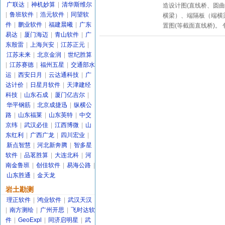
广联达
|
神机妙算
|
清华斯维尔
造设计图(直线桥、圆曲
|
鲁班软件
|
浩元软件
|
同望软
横梁）、端隔板（端横
件
|
鹏业软件
|
福建晨曦
|
广东
置图(等截面直线桥)。
易达
|
厦门海迈
|
青山软件
|
广
东殷雷
|
上海兴安
|
江苏正元
|
江苏未来
|
北京金润
|
世纪胜算
|
江苏赛德
|
福州五星
|
交通部水
运
|
西安日月
|
云达通科技
|
广
达计价
|
日星月软件
|
天津建经
科技
|
山东石成
|
厦门亿吉尔
|
华平钢筋
|
北京成捷迅
|
纵横公
路
|
山东福莱
|
山东英特
|
中交
京纬
|
武汉必佳
|
江西博微
|
山
东红利
|
广西广龙
|
四川宏业
|
新点智慧
|
河北新奔腾
|
智多星
软件
|
品茗胜算
|
大连北科
|
河
南金鲁班
|
创佳软件
|
易海公路
|
山东胜通
|
金天龙
岩土勘测
理正软件
|
鸿业软件
|
武汉天汉
|
南方测绘
|
广州开思
|
飞时达软
件
|
GeoExpl
|
同济启明星
|
武