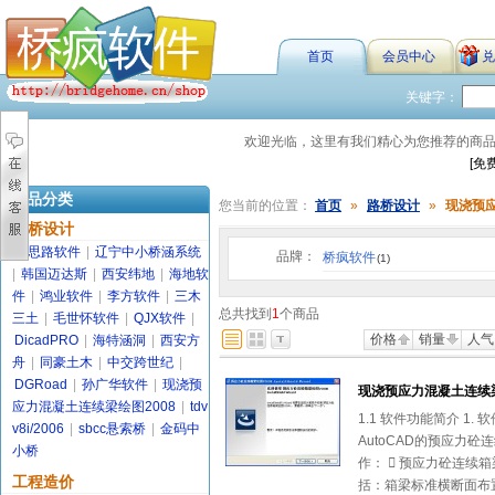
首页
会员中心
兑
关键字：
欢迎光临，这里有我们精心为您推荐的商
[免
商品分类
您当前的位置：
首页
»
路桥设计
»
现浇预应
路桥设计
金思路软件
|
辽宁中小桥涵系统
品牌：
桥疯软件
(1)
|
韩国迈达斯
|
西安纬地
|
海地软
件
|
鸿业软件
|
李方软件
|
三木
总共找到
1
个商品
三土
|
毛世怀软件
|
QJX软件
|
价格
销量
人气
DicadPRO
|
海特涵洞
|
西安方
舟
|
同豪土木
|
中交跨世纪
|
DGRoad
|
孙广华软件
|
现浇预
现浇预应力混凝土连续梁
应力混凝土连续梁绘图2008
|
tdv
1.1 软件功能简介 1. 
v8i/2006
|
sbcc悬索桥
|
金码中
AutoCAD的预应力
小桥
作：  预应力砼连续
工程造价
括：箱梁标准横断面布置