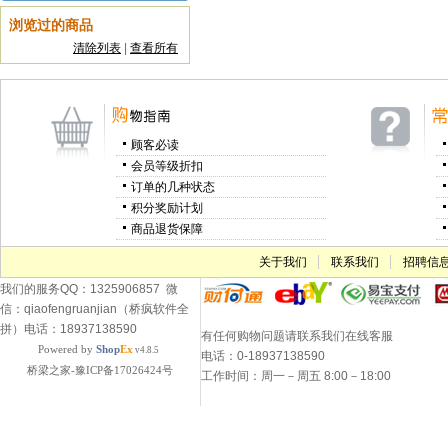
浏览过的商品
清除列表
|
查看所有
顾客必读
会员等级折扣
订单的几种状态
积分奖励计划
商品退货保障
关于我们
联系我们
招聘信
我们的服务QQ：1325906857 微
信：qiaofengruanjian（桥疯软件全
拼）电话：18937138590
有任何购物问题请联系我们在线客服
Powered by
Shop
Ex
v4.8.5
电话：0-18937138590
桥梁之家-豫ICP备17026424号
工作时间：周一－周五 8:00－18:00