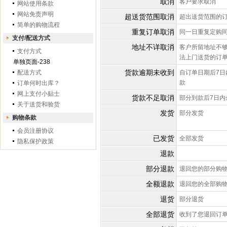
取消
客户要求取消
网站使用条款
网站免责声明
超送货范围取消
超出送货范围的
简单的购物流程
重复订单取消
同一日重复定购
支付/配送方式
地址不详取消
客户所留地址不
支付方式
法上门送货的订
单独页面-238
货款逾期未收到
配送方式
自订单日期后7日
款
订单何时出库？
网上支付小贴士
货款不足取消
部分到款后7日内
关于送货和验货
发货
部分发货
购物条款
会员注册协议
已发货
全部发货
隐私保护政策
退款
部分退款
退回您的部分购
全额退款
退回您的全部购
退货
部分退货
全部退货
收到了您退回订