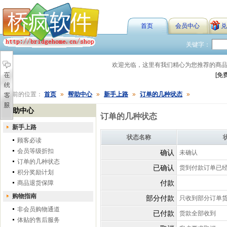
首页
会员中心
兑
关键字：
欢迎光临，这里有我们精心为您推荐的商
[免
您当前的位置：
首页
»
帮助中心
»
新手上路
»
订单的几种状态
»
帮助中心
订单的几种状态
新手上路
状态名称
顾客必读
会员等级折扣
确认
未确认
订单的几种状态
已确认
货到付款订单已
积分奖励计划
付款
商品退货保障
购物指南
部分付款
只收到部分订单
非会员购物通道
已付款
货款全部收到
体贴的售后服务