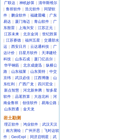
广联达
|
神机妙算
|
清华斯维尔
|
鲁班软件
|
浩元软件
|
同望软
件
|
鹏业软件
|
福建晨曦
|
广东
易达
|
厦门海迈
|
青山软件
|
广
东殷雷
|
上海兴安
|
江苏正元
|
江苏未来
|
北京金润
|
世纪胜算
|
江苏赛德
|
福州五星
|
交通部水
运
|
西安日月
|
云达通科技
|
广
达计价
|
日星月软件
|
天津建经
科技
|
山东石成
|
厦门亿吉尔
|
华平钢筋
|
北京成捷迅
|
纵横公
路
|
山东福莱
|
山东英特
|
中交
京纬
|
武汉必佳
|
江西博微
|
山
东红利
|
广西广龙
|
四川宏业
|
新点智慧
|
河北新奔腾
|
智多星
软件
|
品茗胜算
|
大连北科
|
河
南金鲁班
|
创佳软件
|
易海公路
|
山东胜通
|
金天龙
岩土勘测
理正软件
|
鸿业软件
|
武汉天汉
|
南方测绘
|
广州开思
|
飞时达软
件
|
GeoExpl
|
同济启明星
|
武