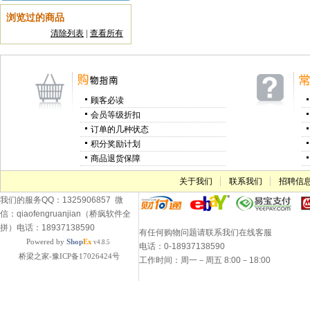
浏览过的商品
清除列表
|
查看所有
顾客必读
会员等级折扣
订单的几种状态
积分奖励计划
商品退货保障
关于我们
联系我们
招聘信
我们的服务QQ：1325906857 微
信：qiaofengruanjian（桥疯软件全
拼）电话：18937138590
有任何购物问题请联系我们在线客服
Powered by
Shop
Ex
v4.8.5
电话：0-18937138590
桥梁之家-豫ICP备17026424号
工作时间：周一－周五 8:00－18:00