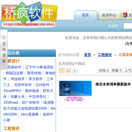
首页
会员中心
兑
关键字：
欢迎光临，这里有我们精心为您推荐的商
[免
商品分类
您当前的位置：
首页
»
工程造价
»
江苏未
路桥设计
总共找到
1
个商品
金思路软件
|
辽宁中小桥涵系统
价格
销量
人气
|
韩国迈达斯
|
西安纬地
|
海地软
件
|
鸿业软件
|
李方软件
|
三木
南京未来清单最新版本
三土
|
毛世怀软件
|
QJX软件
|
DicadPRO
|
海特涵洞
|
西安方
舟
|
同豪土木
|
中交跨世纪
|
DGRoad
|
孙广华软件
|
现浇预
应力混凝土连续梁绘图2008
|
tdv
v8i/2006
|
sbcc悬索桥
|
金码中
小桥
工程造价