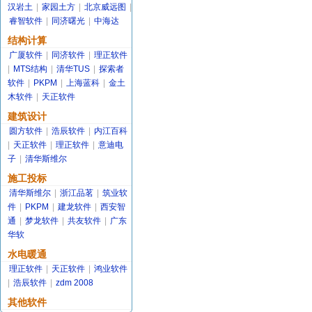
汉岩土
|
家园土方
|
北京威远图
|
睿智软件
|
同济曙光
|
中海达
结构计算
广厦软件
|
同济软件
|
理正软件
|
MTS结构
|
清华TUS
|
探索者
软件
|
PKPM
|
上海蓝科
|
金土
木软件
|
天正软件
建筑设计
圆方软件
|
浩辰软件
|
内江百科
|
天正软件
|
理正软件
|
意迪电
子
|
清华斯维尔
施工投标
清华斯维尔
|
浙江品茗
|
筑业软
件
|
PKPM
|
建龙软件
|
西安智
通
|
梦龙软件
|
共友软件
|
广东
华软
水电暖通
理正软件
|
天正软件
|
鸿业软件
|
浩辰软件
|
zdm 2008
其他软件