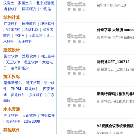
汉岩土
|
家园土方
|
北京威远图
|
e医电子病历v4.10
睿智软件
|
同济曙光
|
中海达
结构计算
广厦软件
|
同济软件
|
理正软件
|
MTS结构
|
清华TUS
|
探索者
传奇字幕 大导演 autoc
软件
|
PKPM
|
上海蓝科
|
金土
传奇字幕 大导演 autoc
木软件
|
天正软件
建筑设计
圆方软件
|
浩辰软件
|
内江百科
厨易通CET_130712
|
天正软件
|
理正软件
|
意迪电
子
|
清华斯维尔
厨易通CET_130712
施工投标
清华斯维尔
|
浙江品茗
|
筑业软
件
|
PKPM
|
建龙软件
|
西安智
新奥特喜玛拉雅系列非
通
|
梦龙软件
|
共友软件
|
广东
华软
新奥特喜玛拉雅系列非
水电暖通
理正软件
|
天正软件
|
鸿业软件
|
浩辰软件
|
zdm 2008
V2视频会议系统最新版
其他软件
V2视频会议系统