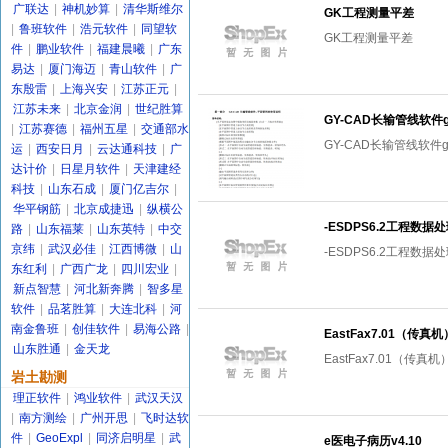
广联达
|
神机妙算
|
清华斯维尔
GK工程测量平差
|
鲁班软件
|
浩元软件
|
同望软
GK工程测量平差
件
|
鹏业软件
|
福建晨曦
|
广东
易达
|
厦门海迈
|
青山软件
|
广
东殷雷
|
上海兴安
|
江苏正元
|
江苏未来
|
北京金润
|
世纪胜算
GY-CAD长输管线软件gy
|
江苏赛德
|
福州五星
|
交通部水
GY-CAD长输管线软件gy
运
|
西安日月
|
云达通科技
|
广
达计价
|
日星月软件
|
天津建经
科技
|
山东石成
|
厦门亿吉尔
|
华平钢筋
|
北京成捷迅
|
纵横公
-ESDPS6.2工程数据
路
|
山东福莱
|
山东英特
|
中交
京纬
|
武汉必佳
|
江西博微
|
山
-ESDPS6.2工程数据
东红利
|
广西广龙
|
四川宏业
|
新点智慧
|
河北新奔腾
|
智多星
软件
|
品茗胜算
|
大连北科
|
河
南金鲁班
|
创佳软件
|
易海公路
|
EastFax7.01（传真机
山东胜通
|
金天龙
EastFax7.01（传真机
岩土勘测
理正软件
|
鸿业软件
|
武汉天汉
|
南方测绘
|
广州开思
|
飞时达软
件
|
GeoExpl
|
同济启明星
|
武
e医电子病历v4.10