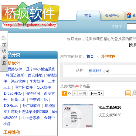
首页
会员中心
兑
关键字：
欢迎光临，这里有我们精心为您推荐的商
[免
商品分类
您当前的位置：
首页
»
其他软件
路桥设计
金思路软件
|
辽宁中小桥涵系统
品牌：
桥疯软件
(24)
|
韩国迈达斯
|
西安纬地
|
海地软
件
|
鸿业软件
|
李方软件
|
三木
总共找到
94
个商品
三土
|
毛世怀软件
|
QJX软件
|
1
/
5
DicadPRO
|
海特涵洞
|
西安方
舟
|
同豪土木
|
中交跨世纪
|
DGRoad
|
孙广华软件
|
现浇预
汉王文豪5620
应力混凝土连续梁绘图2008
|
tdv
汉王文豪5620
v8i/2006
|
sbcc悬索桥
|
金码中
小桥
工程造价