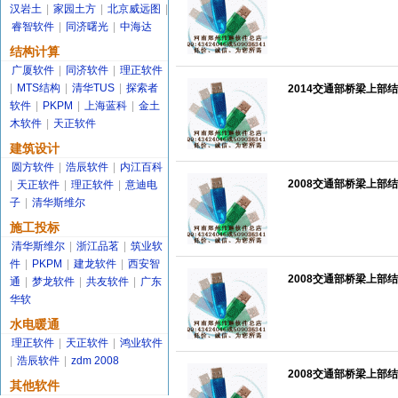
汉岩土
|
家园土方
|
北京威远图
|
睿智软件
|
同济曙光
|
中海达
结构计算
广厦软件
|
同济软件
|
理正软件
|
MTS结构
|
清华TUS
|
探索者
2014交通部桥梁上部结
软件
|
PKPM
|
上海蓝科
|
金土
木软件
|
天正软件
建筑设计
圆方软件
|
浩辰软件
|
内江百科
2008交通部桥梁上部结
|
天正软件
|
理正软件
|
意迪电
子
|
清华斯维尔
施工投标
清华斯维尔
|
浙江品茗
|
筑业软
件
|
PKPM
|
建龙软件
|
西安智
2008交通部桥梁上部结
通
|
梦龙软件
|
共友软件
|
广东
华软
水电暖通
理正软件
|
天正软件
|
鸿业软件
|
浩辰软件
|
zdm 2008
2008交通部桥梁上部结
其他软件