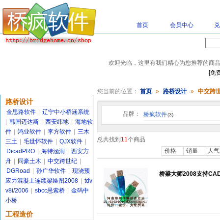
首页
会员中心
兑
关键字：
欢迎光临，这里有我们精心为您推荐的商
[免
商品分类
您当前的位置：
首页
»
路桥设计
»
中交跨
路桥设计
金思路软件
|
辽宁中小桥涵系统
品牌：
桥疯软件
(3)
|
韩国迈达斯
|
西安纬地
|
海地软
件
|
鸿业软件
|
李方软件
|
三木
总共找到
11
个商品
三土
|
毛世怀软件
|
QJX软件
|
价格
销量
人气
DicadPRO
|
海特涵洞
|
西安方
舟
|
同豪土木
|
中交跨世纪
|
DGRoad
|
孙广华软件
|
现浇预
桥梁大师2008支持CAD
应力混凝土连续梁绘图2008
|
tdv
v8i/2006
|
sbcc悬索桥
|
金码中
小桥
工程造价