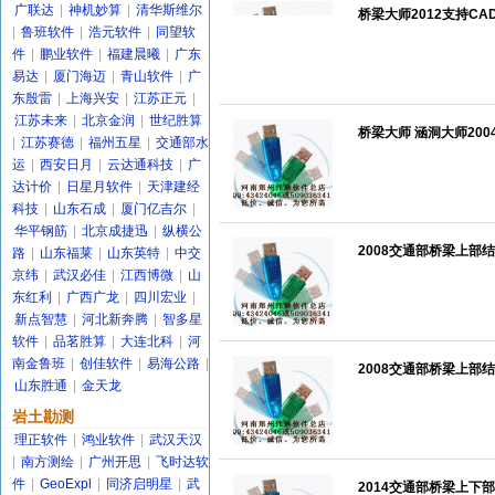
广联达
|
神机妙算
|
清华斯维尔
桥梁大师2012支持CAD
|
鲁班软件
|
浩元软件
|
同望软
件
|
鹏业软件
|
福建晨曦
|
广东
易达
|
厦门海迈
|
青山软件
|
广
东殷雷
|
上海兴安
|
江苏正元
|
江苏未来
|
北京金润
|
世纪胜算
桥梁大师 涵洞大师200
|
江苏赛德
|
福州五星
|
交通部水
运
|
西安日月
|
云达通科技
|
广
达计价
|
日星月软件
|
天津建经
科技
|
山东石成
|
厦门亿吉尔
|
华平钢筋
|
北京成捷迅
|
纵横公
2008交通部桥梁上部结
路
|
山东福莱
|
山东英特
|
中交
京纬
|
武汉必佳
|
江西博微
|
山
东红利
|
广西广龙
|
四川宏业
|
新点智慧
|
河北新奔腾
|
智多星
软件
|
品茗胜算
|
大连北科
|
河
南金鲁班
|
创佳软件
|
易海公路
|
2008交通部桥梁上部结
山东胜通
|
金天龙
岩土勘测
理正软件
|
鸿业软件
|
武汉天汉
|
南方测绘
|
广州开思
|
飞时达软
件
|
GeoExpl
|
同济启明星
|
武
2014交通部桥梁上下