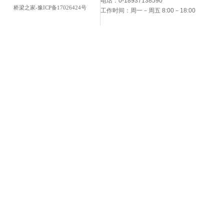
电话：0-18937138590
桥梁之家-豫ICP备17026424号
工作时间：周一－周五 8:00－18:00