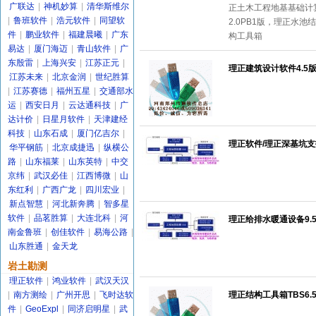
广联达
|
神机妙算
|
清华斯维尔
正土木工程地基基础计算
|
鲁班软件
|
浩元软件
|
同望软
2.0PB1版，理正水池结
件
|
鹏业软件
|
福建晨曦
|
广东
构工具箱
易达
|
厦门海迈
|
青山软件
|
广
东殷雷
|
上海兴安
|
江苏正元
|
理正建筑设计软件4.5版
江苏未来
|
北京金润
|
世纪胜算
|
江苏赛德
|
福州五星
|
交通部水
运
|
西安日月
|
云达通科技
|
广
达计价
|
日星月软件
|
天津建经
科技
|
山东石成
|
厦门亿吉尔
|
理正软件/理正深基坑支
华平钢筋
|
北京成捷迅
|
纵横公
路
|
山东福莱
|
山东英特
|
中交
京纬
|
武汉必佳
|
江西博微
|
山
东红利
|
广西广龙
|
四川宏业
|
新点智慧
|
河北新奔腾
|
智多星
软件
|
品茗胜算
|
大连北科
|
河
理正给排水暖通设备9.
南金鲁班
|
创佳软件
|
易海公路
|
山东胜通
|
金天龙
岩土勘测
理正软件
|
鸿业软件
|
武汉天汉
|
南方测绘
|
广州开思
|
飞时达软
理正结构工具箱TBS6.
件
|
GeoExpl
|
同济启明星
|
武