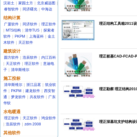
汉岩土
|
家园土方
|
北京威远图
|
睿智软件
|
同济曙光
|
中海达
结构计算
理正结构工具箱2011设
广厦软件
|
同济软件
|
理正软件
|
MTS结构
|
清华TUS
|
探索者
软件
|
PKPM
|
上海蓝科
|
金土
木软件
|
天正软件
建筑设计
理正桩基CAD-FCAD-P
圆方软件
|
浩辰软件
|
内江百科
|
天正软件
|
理正软件
|
意迪电
子
|
清华斯维尔
施工投标
清华斯维尔
|
浙江品茗
|
筑业软
理正勘察 理正结构201
件
|
PKPM
|
建龙软件
|
西安智
通
|
梦龙软件
|
共友软件
|
广东
华软
水电暖通
理正软件
|
天正软件
|
鸿业软件
理正深基坑支护结构设计
|
浩辰软件
|
zdm 2008
其他软件