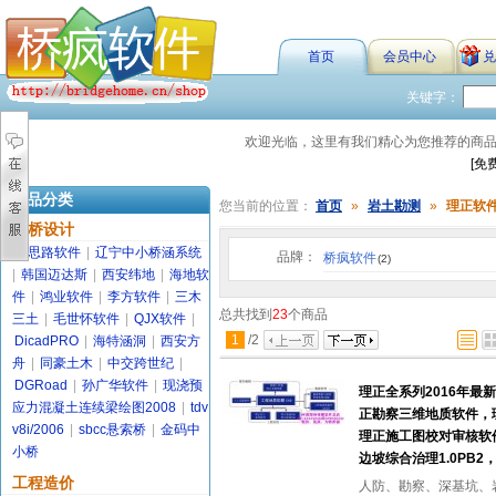
首页
会员中心
兑
关键字：
欢迎光临，这里有我们精心为您推荐的商
[免
商品分类
您当前的位置：
首页
»
岩土勘测
»
理正软
路桥设计
金思路软件
|
辽宁中小桥涵系统
品牌：
桥疯软件
(2)
|
韩国迈达斯
|
西安纬地
|
海地软
件
|
鸿业软件
|
李方软件
|
三木
总共找到
23
个商品
三土
|
毛世怀软件
|
QJX软件
|
1
/
2
DicadPRO
|
海特涵洞
|
西安方
舟
|
同豪土木
|
中交跨世纪
|
DGRoad
|
孙广华软件
|
现浇预
理正全系列2016年最新
应力混凝土连续梁绘图2008
|
tdv
正勘察三维地质软件，理
v8i/2006
|
sbcc悬索桥
|
金码中
理正施工图校对审核软件2
小桥
边坡综合治理1.0PB2
工程造价
人防、勘察、深基坑、岩