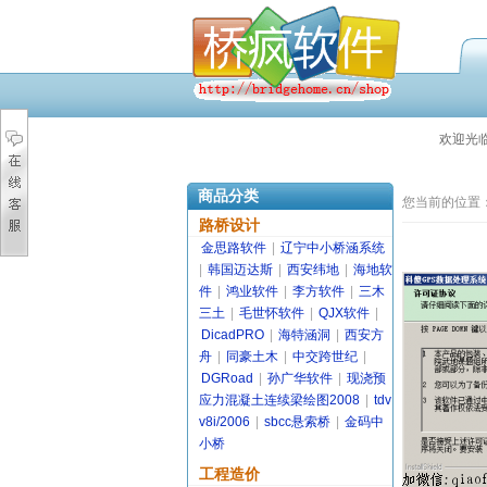
欢迎光
商品分类
您当前的位置
路桥设计
金思路软件
|
辽宁中小桥涵系统
|
韩国迈达斯
|
西安纬地
|
海地软
件
|
鸿业软件
|
李方软件
|
三木
三土
|
毛世怀软件
|
QJX软件
|
DicadPRO
|
海特涵洞
|
西安方
舟
|
同豪土木
|
中交跨世纪
|
DGRoad
|
孙广华软件
|
现浇预
应力混凝土连续梁绘图2008
|
tdv
v8i/2006
|
sbcc悬索桥
|
金码中
小桥
工程造价