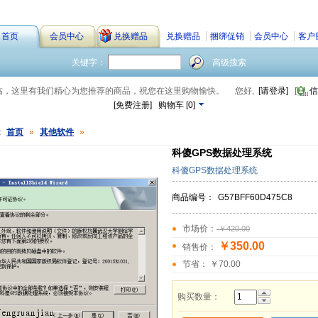
首页
会员中心
兑换赠品
兑换赠品
捆绑促销
会员中心
客户
关键字：
高级搜索
临，这里有我们精心为您推荐的商品，祝您在这里购物愉快。
您好,
[请登录]
[
信
[免费注册]
购物车
[
0
]
：
首页
»
其他软件
»
科傻GPS数据处理系统
科傻GPS数据处理系统
商品编号：
G57BFF60D475C8
市场价：
￥420.00
￥350.00
销售价：
节省： ￥70.00
购买数量：