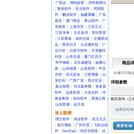
广联达
|
神机妙算
|
清华斯维尔
|
鲁班软件
|
浩元软件
|
同望软
件
|
鹏业软件
|
福建晨曦
|
广东
易达
|
厦门海迈
|
青山软件
|
广
东殷雷
|
上海兴安
|
江苏正元
|
江苏未来
|
北京金润
|
世纪胜算
|
江苏赛德
|
福州五星
|
交通部水
运
|
西安日月
|
云达通科技
|
广
达计价
|
日星月软件
|
天津建经
科技
|
山东石成
|
厦门亿吉尔
|
华平钢筋
|
北京成捷迅
|
纵横公
商品
路
|
山东福莱
|
山东英特
|
中交
科傻GPS数
京纬
|
武汉必佳
|
江西博微
|
山
东红利
|
广西广龙
|
四川宏业
|
详细参数
新点智慧
|
河北新奔腾
|
智多星
软件
|
品茗胜算
|
大连北科
|
河
南金鲁班
|
创佳软件
|
易海公路
|
购买咨询
（已
山东胜通
|
金天龙
如果您对本
岩土勘测
理正软件
|
鸿业软件
|
武汉天汉
|
南方测绘
|
广州开思
|
飞时达软
件
|
GeoExpl
|
同济启明星
|
武