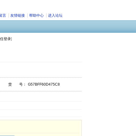
留言
友情链接
帮助中心
进入论坛
任登录
]
货 号：
G57BFF60D475C8