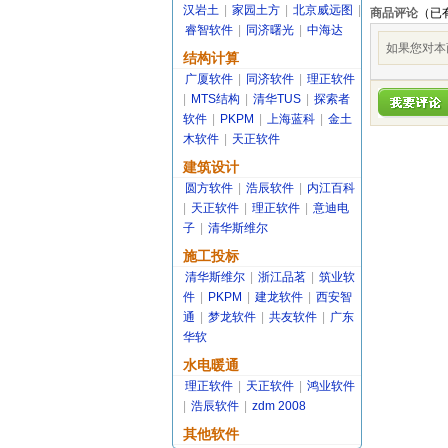
汉岩土
|
家园土方
|
北京威远图
|
商品评论
（已
睿智软件
|
同济曙光
|
中海达
如果您对本
结构计算
广厦软件
|
同济软件
|
理正软件
|
MTS结构
|
清华TUS
|
探索者
软件
|
PKPM
|
上海蓝科
|
金土
木软件
|
天正软件
建筑设计
圆方软件
|
浩辰软件
|
内江百科
|
天正软件
|
理正软件
|
意迪电
子
|
清华斯维尔
施工投标
清华斯维尔
|
浙江品茗
|
筑业软
件
|
PKPM
|
建龙软件
|
西安智
通
|
梦龙软件
|
共友软件
|
广东
华软
水电暖通
理正软件
|
天正软件
|
鸿业软件
|
浩辰软件
|
zdm 2008
其他软件