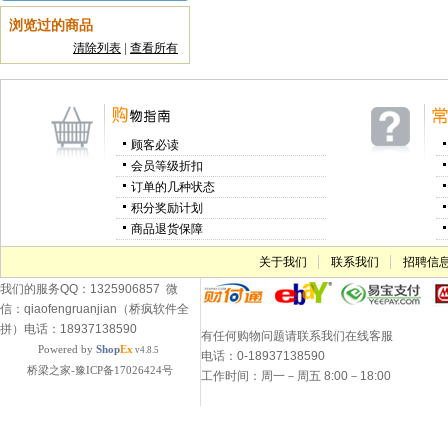
浏览过的商品
清除列表
|
查看所有
顾客必读
会员等级折扣
订单的几种状态
积分奖励计划
商品退货保障
关于我们
联系我们
招聘信
我们的服务QQ：1325906857 微
信：qiaofengruanjian（桥疯软件全
拼）电话：18937138590
有任何购物问题请联系我们在线客服
Powered by
Shop
Ex
v4.8.5
电话：0-18937138590
桥梁之家-豫ICP备17026424号
工作时间：周一－周五 8:00－18:00