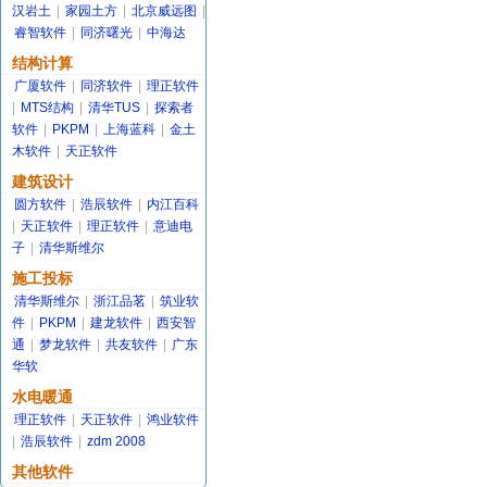
汉岩土
|
家园土方
|
北京威远图
|
睿智软件
|
同济曙光
|
中海达
结构计算
广厦软件
|
同济软件
|
理正软件
|
MTS结构
|
清华TUS
|
探索者
软件
|
PKPM
|
上海蓝科
|
金土
木软件
|
天正软件
建筑设计
圆方软件
|
浩辰软件
|
内江百科
|
天正软件
|
理正软件
|
意迪电
子
|
清华斯维尔
施工投标
清华斯维尔
|
浙江品茗
|
筑业软
件
|
PKPM
|
建龙软件
|
西安智
通
|
梦龙软件
|
共友软件
|
广东
华软
水电暖通
理正软件
|
天正软件
|
鸿业软件
|
浩辰软件
|
zdm 2008
其他软件