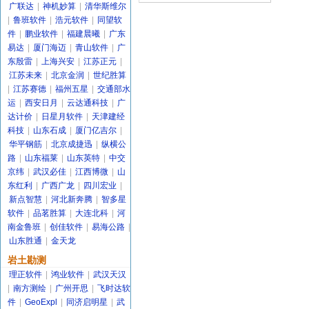
广联达
|
神机妙算
|
清华斯维尔
|
鲁班软件
|
浩元软件
|
同望软
件
|
鹏业软件
|
福建晨曦
|
广东
易达
|
厦门海迈
|
青山软件
|
广
东殷雷
|
上海兴安
|
江苏正元
|
江苏未来
|
北京金润
|
世纪胜算
|
江苏赛德
|
福州五星
|
交通部水
运
|
西安日月
|
云达通科技
|
广
达计价
|
日星月软件
|
天津建经
科技
|
山东石成
|
厦门亿吉尔
|
华平钢筋
|
北京成捷迅
|
纵横公
路
|
山东福莱
|
山东英特
|
中交
京纬
|
武汉必佳
|
江西博微
|
山
东红利
|
广西广龙
|
四川宏业
|
新点智慧
|
河北新奔腾
|
智多星
软件
|
品茗胜算
|
大连北科
|
河
南金鲁班
|
创佳软件
|
易海公路
|
山东胜通
|
金天龙
岩土勘测
理正软件
|
鸿业软件
|
武汉天汉
|
南方测绘
|
广州开思
|
飞时达软
件
|
GeoExpl
|
同济启明星
|
武