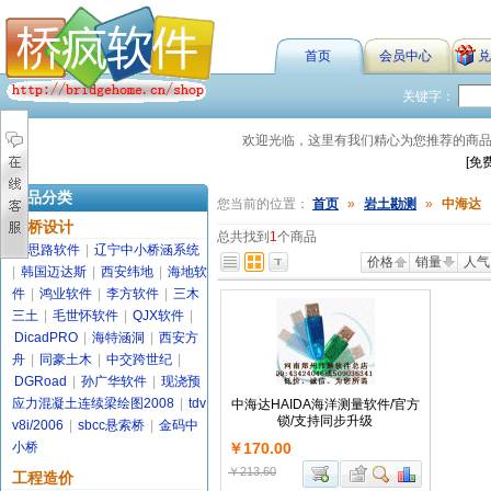
首页
会员中心
兑
关键字：
欢迎光临，这里有我们精心为您推荐的商
[免
商品分类
您当前的位置：
首页
»
岩土勘测
»
中海达
路桥设计
总共找到
1
个商品
金思路软件
|
辽宁中小桥涵系统
价格
销量
人气
|
韩国迈达斯
|
西安纬地
|
海地软
件
|
鸿业软件
|
李方软件
|
三木
三土
|
毛世怀软件
|
QJX软件
|
DicadPRO
|
海特涵洞
|
西安方
舟
|
同豪土木
|
中交跨世纪
|
DGRoad
|
孙广华软件
|
现浇预
应力混凝土连续梁绘图2008
|
tdv
中海达HAIDA海洋测量软件/官方
锁/支持同步升级
v8i/2006
|
sbcc悬索桥
|
金码中
小桥
￥170.00
￥213.60
工程造价