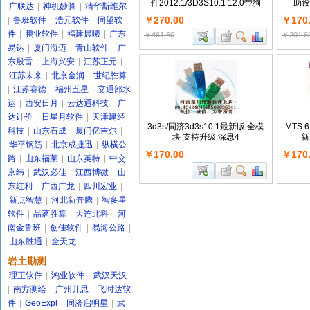
件2012.1/3D3S10.1 12.0带狗
助设计
广联达
|
神机妙算
|
清华斯维尔
￥270.00
￥170
|
鲁班软件
|
浩元软件
|
同望软
件
|
鹏业软件
|
福建晨曦
|
广东
￥461.60
￥201.6
易达
|
厦门海迈
|
青山软件
|
广
东殷雷
|
上海兴安
|
江苏正元
|
江苏未来
|
北京金润
|
世纪胜算
|
江苏赛德
|
福州五星
|
交通部水
运
|
西安日月
|
云达通科技
|
广
达计价
|
日星月软件
|
天津建经
3d3s/同济3d3s10.1最新版 全模
MTS
科技
|
山东石成
|
厦门亿吉尔
|
块 支持升级 深思4
新
华平钢筋
|
北京成捷迅
|
纵横公
￥170.00
￥170
路
|
山东福莱
|
山东英特
|
中交
京纬
|
武汉必佳
|
江西博微
|
山
东红利
|
广西广龙
|
四川宏业
|
新点智慧
|
河北新奔腾
|
智多星
软件
|
品茗胜算
|
大连北科
|
河
南金鲁班
|
创佳软件
|
易海公路
|
山东胜通
|
金天龙
岩土勘测
理正软件
|
鸿业软件
|
武汉天汉
|
南方测绘
|
广州开思
|
飞时达软
件
|
GeoExpl
|
同济启明星
|
武