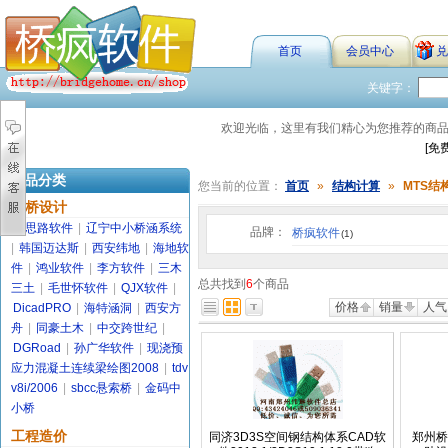
首页
会员中心
兑
关键字：
欢迎光临，这里有我们精心为您推荐的商
[免
商品分类
您当前的位置：
首页
»
结构计算
»
MTS结
路桥设计
金思路软件
|
辽宁中小桥涵系统
品牌：
桥疯软件
(1)
|
韩国迈达斯
|
西安纬地
|
海地软
件
|
鸿业软件
|
李方软件
|
三木
总共找到
6
个商品
三土
|
毛世怀软件
|
QJX软件
|
价格
销量
人气
DicadPRO
|
海特涵洞
|
西安方
舟
|
同豪土木
|
中交跨世纪
|
DGRoad
|
孙广华软件
|
现浇预
应力混凝土连续梁绘图2008
|
tdv
v8i/2006
|
sbcc悬索桥
|
金码中
小桥
工程造价
同济3D3S空间钢结构体系CAD软
郑州桥