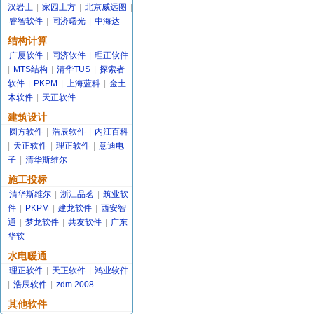
汉岩土
|
家园土方
|
北京威远图
|
睿智软件
|
同济曙光
|
中海达
结构计算
广厦软件
|
同济软件
|
理正软件
|
MTS结构
|
清华TUS
|
探索者
软件
|
PKPM
|
上海蓝科
|
金土
木软件
|
天正软件
建筑设计
圆方软件
|
浩辰软件
|
内江百科
|
天正软件
|
理正软件
|
意迪电
子
|
清华斯维尔
施工投标
清华斯维尔
|
浙江品茗
|
筑业软
件
|
PKPM
|
建龙软件
|
西安智
通
|
梦龙软件
|
共友软件
|
广东
华软
水电暖通
理正软件
|
天正软件
|
鸿业软件
|
浩辰软件
|
zdm 2008
其他软件