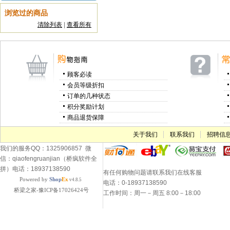
浏览过的商品
清除列表
|
查看所有
顾客必读
会员等级折扣
订单的几种状态
积分奖励计划
商品退货保障
关于我们
联系我们
招聘信
我们的服务QQ：1325906857 微
信：qiaofengruanjian（桥疯软件全
拼）电话：18937138590
有任何购物问题请联系我们在线客服
Powered by
Shop
Ex
v4.8.5
电话：0-18937138590
桥梁之家-豫ICP备17026424号
工作时间：周一－周五 8:00－18:00