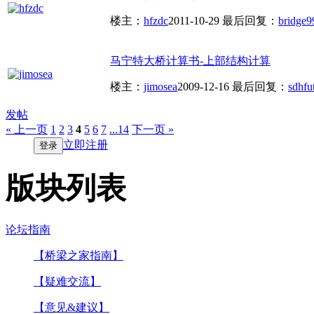
楼主：
hfzdc
2011-10-29
最后回复：
bridge9
马宁特大桥计算书-上部结构计算
楼主：
jimosea
2009-12-16
最后回复：
sdhfu
发帖
« 上一页
1
2
3
4
5
6
7
...14
下一页 »
立即注册
登录
版块列表
论坛指南
【桥梁之家指南】
【疑难交流】
【意见&建议】