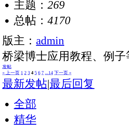
主题：
269
总帖：
4170
版主：
admin
桥梁博士应用教程、例子
发帖
« 上一页
1
2
3
4
5
6
7
...14
下一页 »
最新发帖
|
最后回复
全部
精华