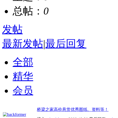
总帖：
0
发帖
最新发帖
|
最后回复
全部
精华
会员
桥梁之家高价悬赏优秀图纸、资料等！