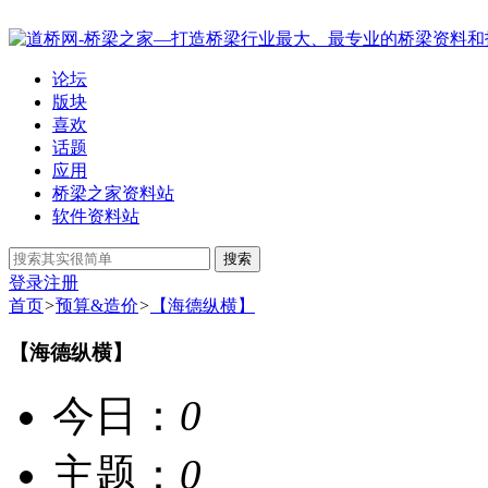
论坛
版块
喜欢
话题
应用
桥梁之家资料站
软件资料站
搜索
登录
注册
首页
>
预算&造价
>
【海德纵横】
【海德纵横】
今日：
0
主题：
0