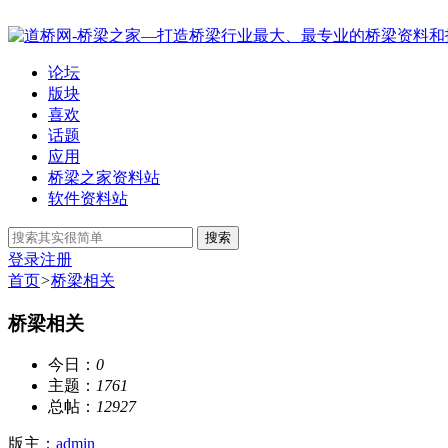
论坛
版块
喜欢
话题
应用
桥梁之家资料站
软件资料站
搜索
登录
注册
首页
>
桥梁相关
桥梁相关
今日：
0
主题：
1761
总帖：
12927
版主：
admin