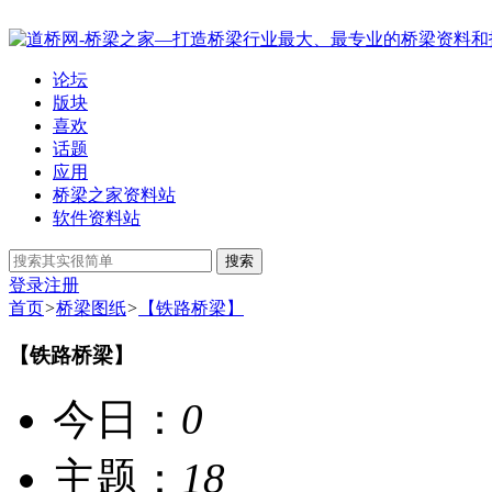
论坛
版块
喜欢
话题
应用
桥梁之家资料站
软件资料站
搜索
登录
注册
首页
>
桥梁图纸
>
【铁路桥梁】
【铁路桥梁】
今日：
0
主题：
18