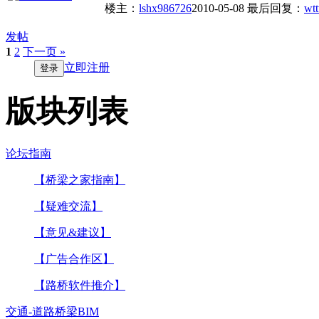
楼主：
lshx986726
2010-05-08
最后回复：
wt
发帖
1
2
下一页 »
立即注册
登录
版块列表
论坛指南
【桥梁之家指南】
【疑难交流】
【意见&建议】
【广告合作区】
【路桥软件推介】
交通-道路桥梁BIM