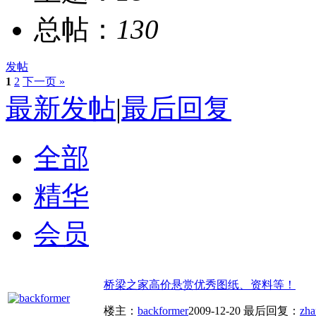
总帖：
130
发帖
1
2
下一页 »
最新发帖
|
最后回复
全部
精华
会员
桥梁之家高价悬赏优秀图纸、资料等！
楼主：
backformer
2009-12-20
最后回复：
zh