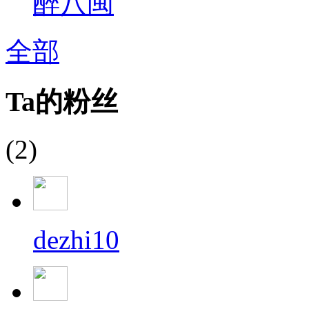
醉八闽
全部
Ta的粉丝
(2)
dezhi10