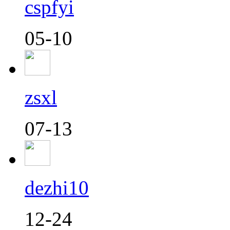
cspfyi
05-10
zsxl
07-13
dezhi10
12-24