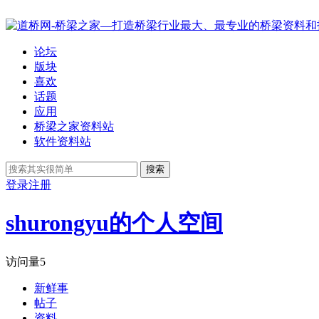
论坛
版块
喜欢
话题
应用
桥梁之家资料站
软件资料站
搜索
登录
注册
shurongyu的个人空间
访问量
5
新鲜事
帖子
资料