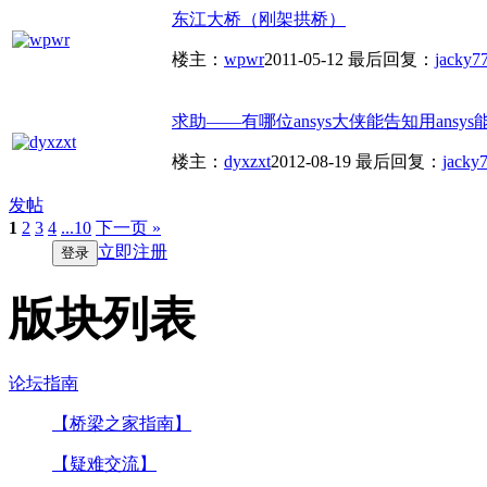
东江大桥（刚架拱桥）
楼主：
wpwr
2011-05-12
最后回复：
jacky7
求助——有哪位ansys大侠能告知用ansys能
楼主：
dyxzxt
2012-08-19
最后回复：
jacky
发帖
1
2
3
4
...10
下一页 »
立即注册
登录
版块列表
论坛指南
【桥梁之家指南】
【疑难交流】