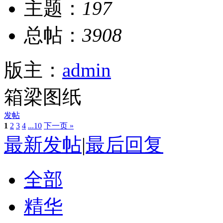
主题：
197
总帖：
3908
版主：
admin
箱梁图纸
发帖
1
2
3
4
...10
下一页 »
最新发帖
|
最后回复
全部
精华