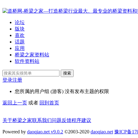
论坛
版块
喜欢
话题
应用
桥梁之家资料站
软件资料站
搜索
登录
注册
您所属的用户组 (游客) 没有发布主题的权限
返回上一页
或者
回到首页
关于桥梁之家
联系我们
问题反馈
程序建议
Powered by
daoqiao.net v9.0.2
©2003-2020
daoqiao.net
豫ICP备1