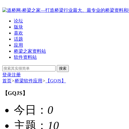
论坛
版块
喜欢
话题
应用
桥梁之家资料站
软件资料站
搜索
登录
注册
首页
>
桥梁软件应用
>
【GQJS】
【GQJS】
今日：
0
主题：
10