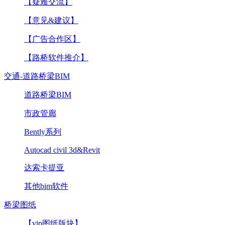
【疑难交流】
【意见&建议】
【广告合作区】
【路桥软件推介】
交通-道路桥梁BIM
道路桥梁BIM
市政管廊
Bently系列
Autocad civil 3d&Revit
达索卡提亚
其他bim软件
桥梁图纸
【vip图纸版块】