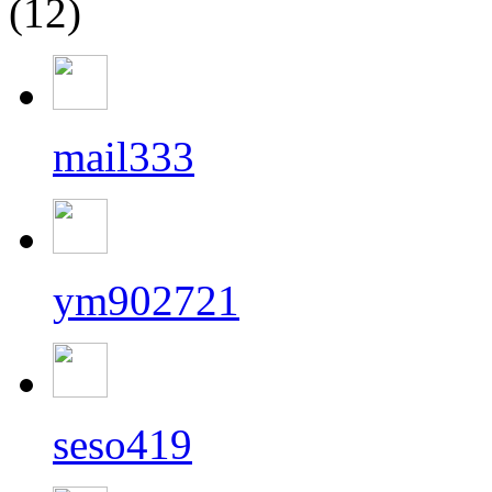
(12)
mail333
ym902721
seso419