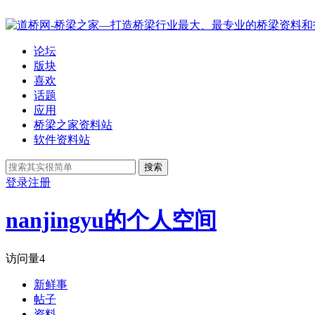
论坛
版块
喜欢
话题
应用
桥梁之家资料站
软件资料站
搜索
登录
注册
nanjingyu的个人空间
访问量
4
新鲜事
帖子
资料