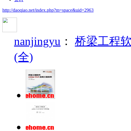
http://daoqiao.net/index.php?m=space&uid=2963
nanjingyu
：
桥梁工程软件
(全)