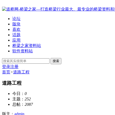
论坛
版块
喜欢
话题
应用
桥梁之家资料站
软件资料站
搜索
登录
注册
首页
>
道路工程
道路工程
今日：
0
主题：
252
总帖：
2087
版主：
admin