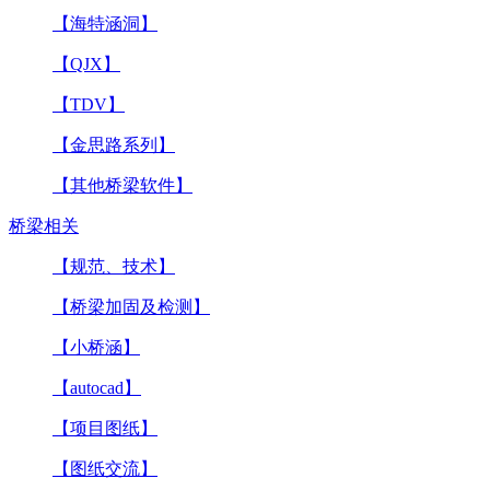
【海特涵洞】
【QJX】
【TDV】
【金思路系列】
【其他桥梁软件】
桥梁相关
【规范、技术】
【桥梁加固及检测】
【小桥涵】
【autocad】
【项目图纸】
【图纸交流】