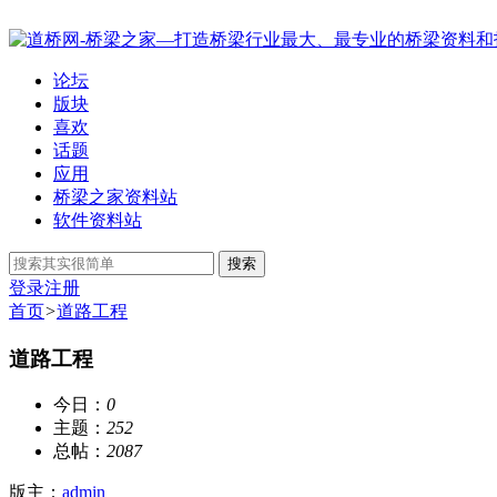
论坛
版块
喜欢
话题
应用
桥梁之家资料站
软件资料站
搜索
登录
注册
首页
>
道路工程
道路工程
今日：
0
主题：
252
总帖：
2087
版主：
admin