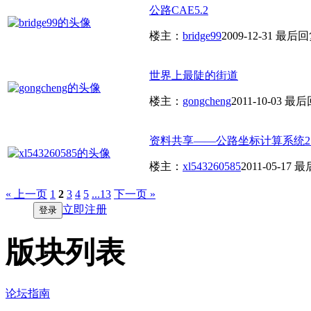
公路CAE5.2
楼主：
bridge99
2009-12-31
最后回
世界上最陡的街道
楼主：
gongcheng
2011-10-03
最后
资料共享——公路坐标计算系统2.
楼主：
xl543260585
2011-05-17
最
« 上一页
1
2
3
4
5
...13
下一页 »
立即注册
登录
版块列表
论坛指南