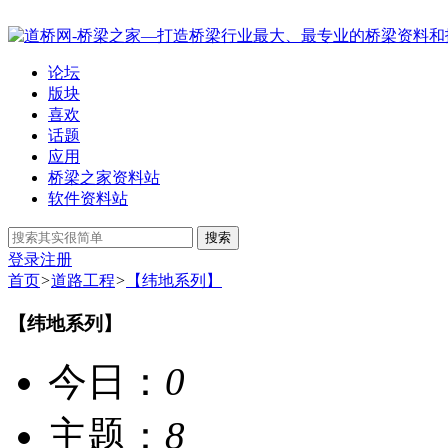
论坛
版块
喜欢
话题
应用
桥梁之家资料站
软件资料站
搜索
登录
注册
首页
>
道路工程
>
【纬地系列】
【纬地系列】
今日：
0
主题：
8