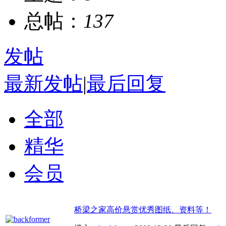
总帖：
137
发帖
最新发帖
|
最后回复
全部
精华
会员
桥梁之家高价悬赏优秀图纸、资料等！