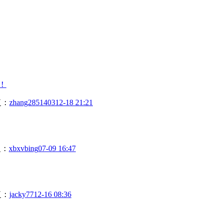
！
复：
zhang2851403
12-18 21:21
复：
xbxvbing
07-09 16:47
复：
jacky77
12-16 08:36