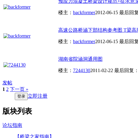
预应力混凝土桥梁设计规范+征求意
楼主：
backformer
2012-06-15
最后回
高速公路桥涵下部结构参考图 T梁
楼主：
backformer
2012-06-15
最后回
湖南省院涵洞通用图
楼主：
7244130
2011-02-22
最后回复
发帖
1
2
下一页 »
立即注册
登录
版块列表
论坛指南
【桥梁之家指南】