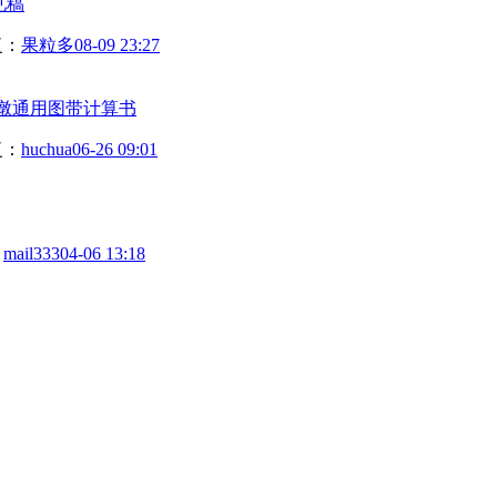
见稿
复：
果粒多
08-09 23:27
高墩通用图带计算书
复：
huchua
06-26 09:01
：
mail333
04-06 13:18