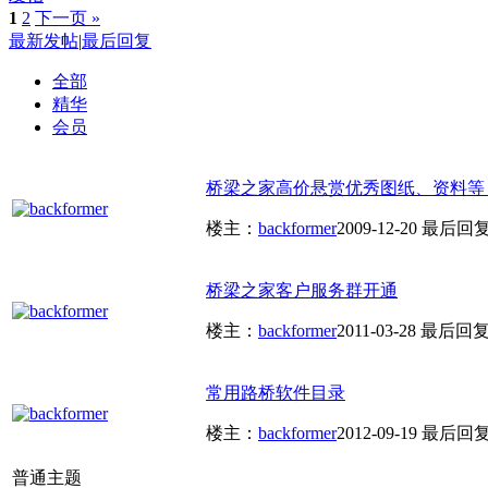
1
2
下一页 »
最新发帖
|
最后回复
全部
精华
会员
桥梁之家高价悬赏优秀图纸、资料等
楼主：
backformer
2009-12-20
最后回
桥梁之家客户服务群开通
楼主：
backformer
2011-03-28
最后回
常用路桥软件目录
楼主：
backformer
2012-09-19
最后回
普通主题