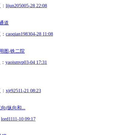
复：
lijun2050
05-28 22:08
通道
复：
caoqian1983
04-28 11:08
用图-铁二院
复：
yaoismvp
03-04 17:31
复：
xjr925
11-21 08:23
向(纵向和...
：
lord11
11-10 09:17