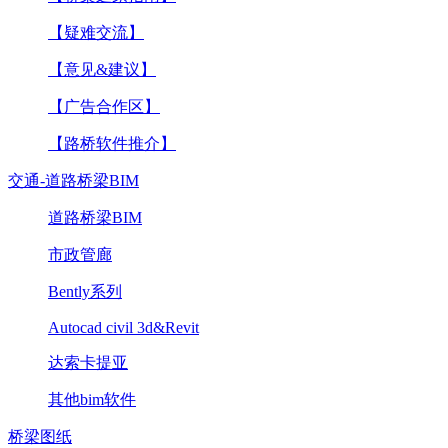
【疑难交流】
【意见&建议】
【广告合作区】
【路桥软件推介】
交通-道路桥梁BIM
道路桥梁BIM
市政管廊
Bently系列
Autocad civil 3d&Revit
达索卡提亚
其他bim软件
桥梁图纸