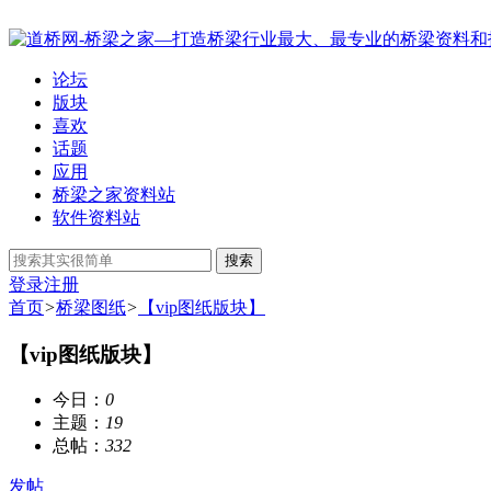
论坛
版块
喜欢
话题
应用
桥梁之家资料站
软件资料站
搜索
登录
注册
首页
>
桥梁图纸
>
【vip图纸版块】
【vip图纸版块】
今日：
0
主题：
19
总帖：
332
发帖