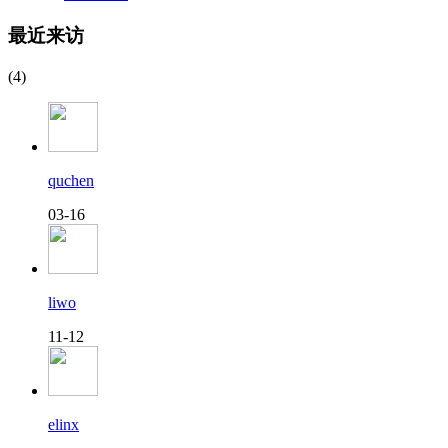
最近来访
(4)
quchen
03-16
liwo
11-12
elinx