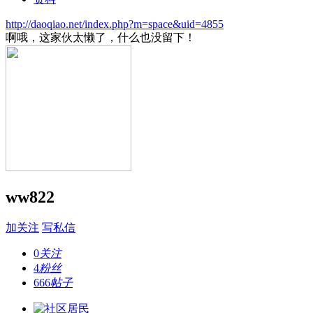
http://daoqiao.net/index.php?m=space&uid=4855
啊哦，这家伙太懒了，什么也没留下！
ww822
加关注
写私信
0
关注
4
粉丝
666
帖子