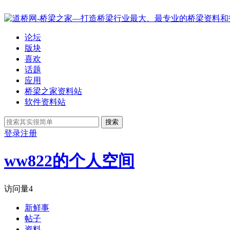
论坛
版块
喜欢
话题
应用
桥梁之家资料站
软件资料站
搜索
登录
注册
ww822的个人空间
访问量
4
新鲜事
帖子
资料