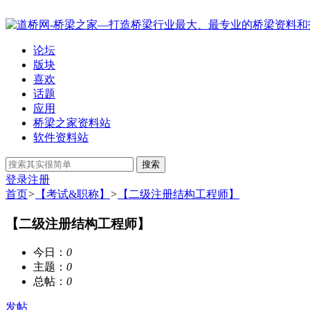
论坛
版块
喜欢
话题
应用
桥梁之家资料站
软件资料站
搜索
登录
注册
首页
>
【考试&职称】
>
【二级注册结构工程师】
【二级注册结构工程师】
今日：
0
主题：
0
总帖：
0
发帖