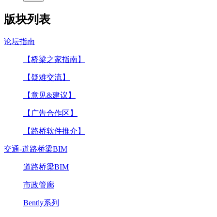
版块列表
论坛指南
【桥梁之家指南】
【疑难交流】
【意见&建议】
【广告合作区】
【路桥软件推介】
交通-道路桥梁BIM
道路桥梁BIM
市政管廊
Bently系列