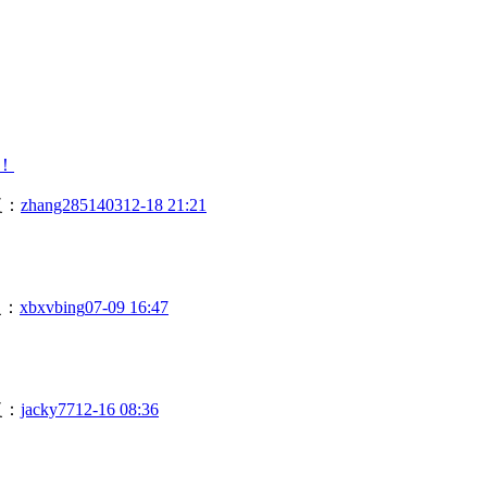
！
复：
zhang2851403
12-18 21:21
复：
xbxvbing
07-09 16:47
复：
jacky77
12-16 08:36