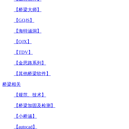
【桥梁大师】
【GQJS】
【海特涵洞】
【QJX】
【TDV】
【金思路系列】
【其他桥梁软件】
桥梁相关
【规范、技术】
【桥梁加固及检测】
【小桥涵】
【autocad】