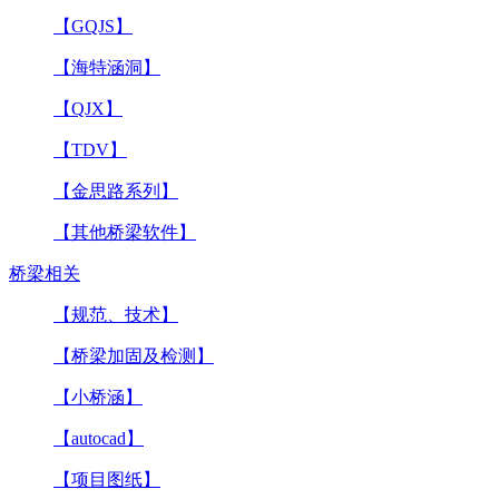
【GQJS】
【海特涵洞】
【QJX】
【TDV】
【金思路系列】
【其他桥梁软件】
桥梁相关
【规范、技术】
【桥梁加固及检测】
【小桥涵】
【autocad】
【项目图纸】