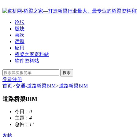
论坛
版块
喜欢
话题
应用
桥梁之家资料站
软件资料站
搜索
登录
注册
首页
>
交通-道路桥梁BIM
>
道路桥梁BIM
道路桥梁BIM
今日：
0
主题：
4
总帖：
11
发帖