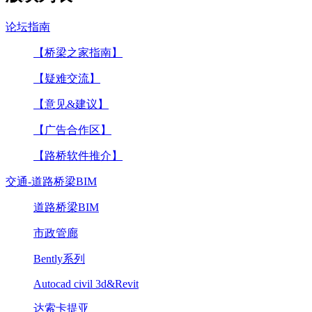
论坛指南
【桥梁之家指南】
【疑难交流】
【意见&建议】
【广告合作区】
【路桥软件推介】
交通-道路桥梁BIM
道路桥梁BIM
市政管廊
Bently系列
Autocad civil 3d&Revit
达索卡提亚