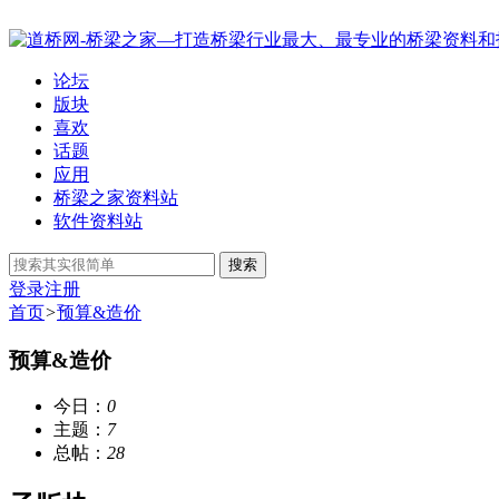
论坛
版块
喜欢
话题
应用
桥梁之家资料站
软件资料站
搜索
登录
注册
首页
>
预算&造价
预算&造价
今日：
0
主题：
7
总帖：
28