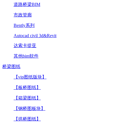
道路桥梁BIM
市政管廊
Bently系列
Autocad civil 3d&Revit
达索卡提亚
其他bim软件
桥梁图纸
【vip图纸版块】
【板桥图纸】
【箱梁图纸】
【钢桥图板块】
【拱桥图纸】