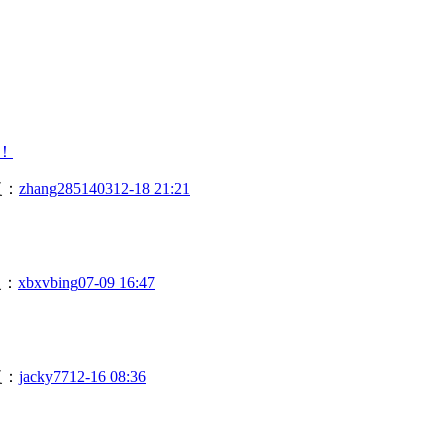
！
复：
zhang2851403
12-18 21:21
复：
xbxvbing
07-09 16:47
复：
jacky77
12-16 08:36