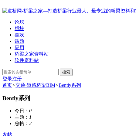
论坛
版块
喜欢
话题
应用
桥梁之家资料站
软件资料站
搜索
登录
注册
首页
>
交通-道路桥梁BIM
>
Bently系列
Bently系列
今日：
0
主题：
1
总帖：
2
发帖