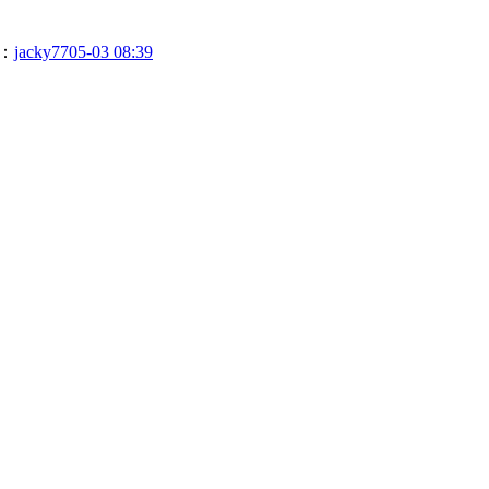
：
jacky77
05-03 08:39