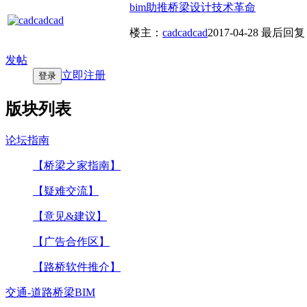
bim助推桥梁设计技术革命
楼主：
cadcadcad
2017-04-28
最后回复
发帖
立即注册
登录
版块列表
论坛指南
【桥梁之家指南】
【疑难交流】
【意见&建议】
【广告合作区】
【路桥软件推介】
交通-道路桥梁BIM