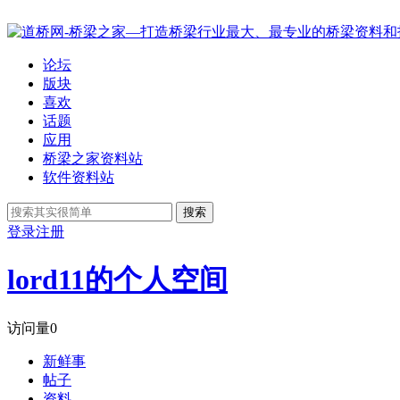
论坛
版块
喜欢
话题
应用
桥梁之家资料站
软件资料站
搜索
登录
注册
lord11的个人空间
访问量
0
新鲜事
帖子
资料