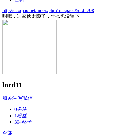
http://daoqiao.net/index.php?m=space&uid=798
啊哦，这家伙太懒了，什么也没留下！
lord11
加关注
写私信
0
关注
1
粉丝
304
帖子
全部