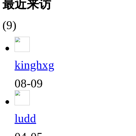
最近来访
(9)
kinghxg
08-09
ludd