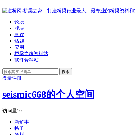
论坛
版块
喜欢
话题
应用
桥梁之家资料站
软件资料站
搜索
登录
注册
seismic668的个人空间
访问量
10
新鲜事
帖子
资料