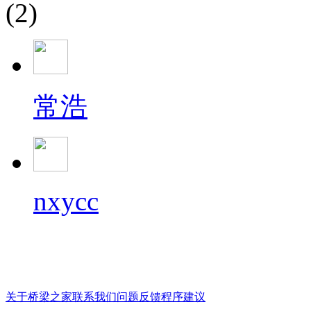
(2)
常浩
nxycc
关于桥梁之家
联系我们
问题反馈
程序建议