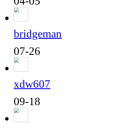
04-05
bridgeman
07-26
xdw607
09-18