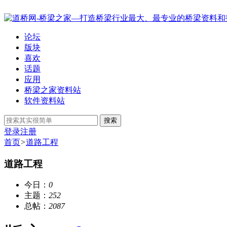
论坛
版块
喜欢
话题
应用
桥梁之家资料站
软件资料站
搜索
登录
注册
首页
>
道路工程
道路工程
今日：
0
主题：
252
总帖：
2087