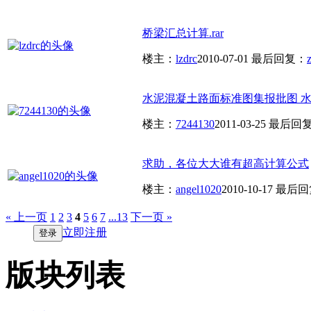
桥梁汇总计算.rar
楼主：
lzdrc
2010-07-01
最后回复：
水泥混凝土路面标准图集报批图 
楼主：
7244130
2011-03-25
最后回
求助，各位大大谁有超高计算公式
楼主：
angel1020
2010-10-17
最后回
« 上一页
1
2
3
4
5
6
7
...13
下一页 »
立即注册
登录
版块列表