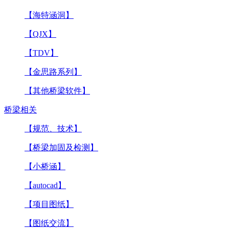
【海特涵洞】
【QJX】
【TDV】
【金思路系列】
【其他桥梁软件】
桥梁相关
【规范、技术】
【桥梁加固及检测】
【小桥涵】
【autocad】
【项目图纸】
【图纸交流】