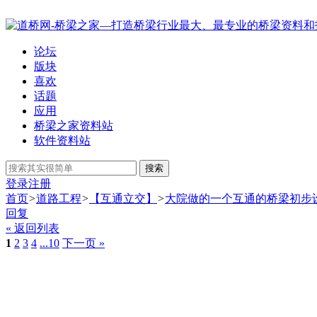
论坛
版块
喜欢
话题
应用
桥梁之家资料站
软件资料站
搜索
登录
注册
首页
>
道路工程
>
【互通立交】
>
大院做的一个互通的桥梁初步
回复
« 返回列表
1
2
3
4
...10
下一页 »