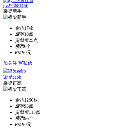
gy273681150
桥梁新手
金币
17枚
威望
10点
贡献值
25点
桥币
6个
RMB
0元
加关注
写私信
梁兄aabb
桥梁正高
金币
1260枚
威望
96点
贡献值
118点
桥币
96个
RMB
0元