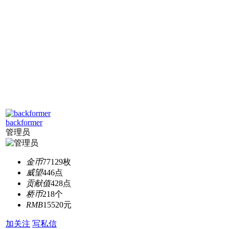
backformer
管理员
金币
77129枚
威望
446点
贡献值
428点
桥币
218个
RMB
15520元
加关注
写私信