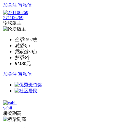
加关注
写私信
271106269
论坛版主
金币
1592枚
威望
3点
贡献值
39点
桥币
3个
RMB
0元
加关注
写私信
yabii
桥梁副高