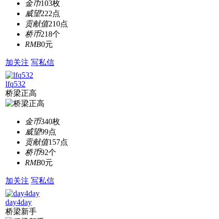
金币
103枚
威望
222点
贡献值
210点
桥币
218个
RMB
0元
加关注
写私信
lfq532
桥梁正高
金币
340枚
威望
99点
贡献值
157点
桥币
92个
RMB
0元
加关注
写私信
day4day
桥梁新手