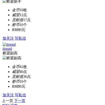
金币
10枚
威望
12点
贡献值
17点
桥币
10个
RMB
0元
加关注
写私信
dongd
桥梁副高
金币
41枚
威望
40点
贡献值
36点
桥币
16个
RMB
0元
加关注
写私信
上一页
下一页