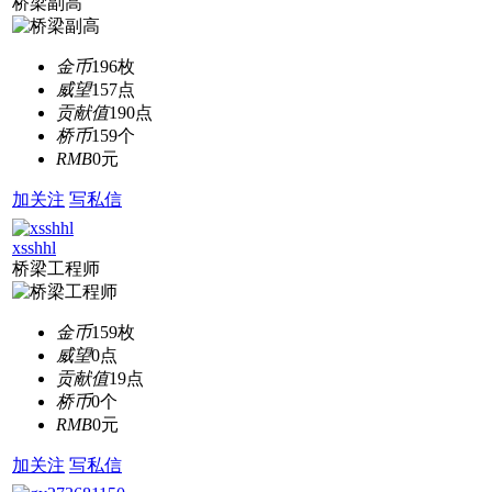
桥梁副高
金币
196枚
威望
157点
贡献值
190点
桥币
159个
RMB
0元
加关注
写私信
xsshhl
桥梁工程师
金币
159枚
威望
0点
贡献值
19点
桥币
0个
RMB
0元
加关注
写私信