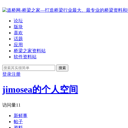
论坛
版块
喜欢
话题
应用
桥梁之家资料站
软件资料站
搜索
登录
注册
jimosea的个人空间
访问量
11
新鲜事
帖子
资料