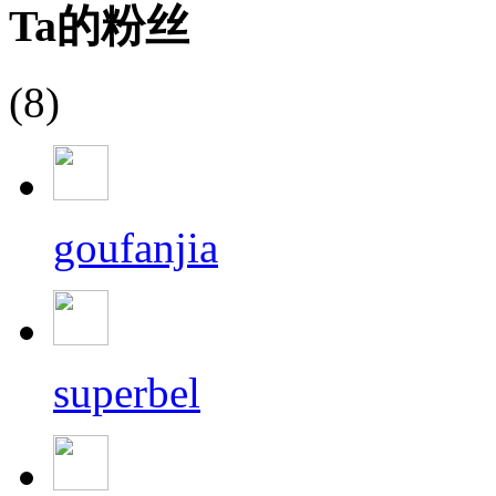
Ta的粉丝
(8)
goufanjia
superbel