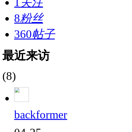
1
关注
8
粉丝
360
帖子
最近来访
(8)
backformer