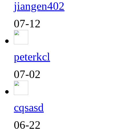
jiangen402
07-12
peterkcl
07-02
cqsasd
06-22