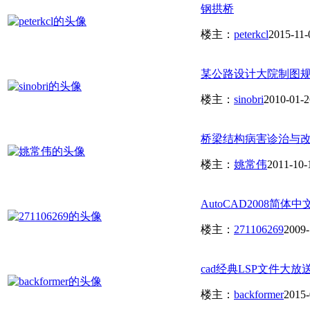
钢拱桥
楼主：
peterkcl
2015-11-
某公路设计大院制图
楼主：
sinobri
2010-01-2
桥梁结构病害诊治与改
楼主：
姚常伟
2011-10-
AutoCAD2008简体中
楼主：
271106269
2009-
cad经典LSP文件大放送_Aut
楼主：
backformer
2015-