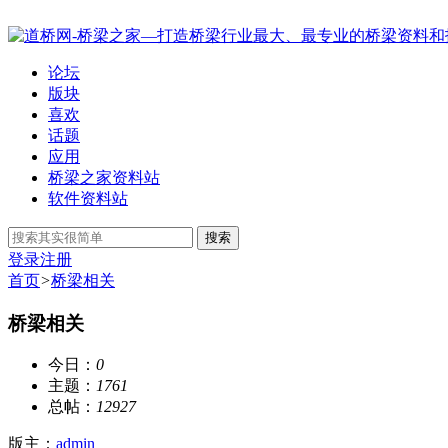
论坛
版块
喜欢
话题
应用
桥梁之家资料站
软件资料站
搜索
登录
注册
首页
>
桥梁相关
桥梁相关
今日：
0
主题：
1761
总帖：
12927
版主：
admin