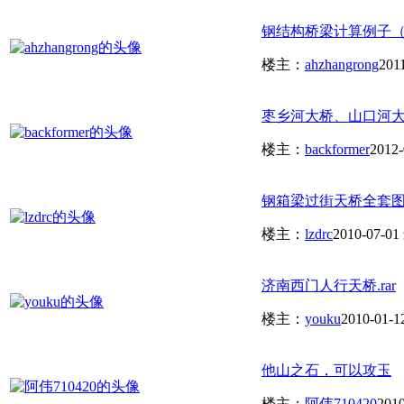
钢结构桥梁计算例子
楼主：
ahzhangrong
201
枣乡河大桥、山口河
楼主：
backformer
2012-
钢箱梁过街天桥全套图.r
楼主：
lzdrc
2010-07-01
济南西门人行天桥.rar
楼主：
youku
2010-01-1
他山之石，可以攻玉
楼主：
阿伟710420
2010