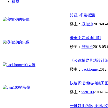
精华
跨径6米盖板涵
楼主：
浪拍沙
2018-05-
最全圆管涵通用图
楼主：
浪拍沙
2018-05-
《公路桥梁景观设计细则
楼主：
backformer
2012-
快速识读钢结构施工图.
楼主：
vten100
2011-07-
一堆好用的lisp绘图小