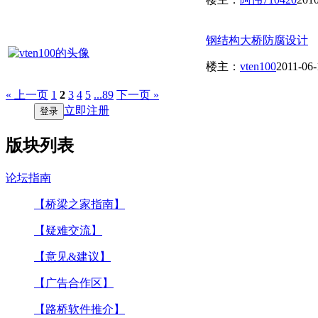
钢结构大桥防腐设计
楼主：
vten100
2011-06-
« 上一页
1
2
3
4
5
...89
下一页 »
立即注册
登录
版块列表
论坛指南
【桥梁之家指南】
【疑难交流】
【意见&建议】
【广告合作区】
【路桥软件推介】