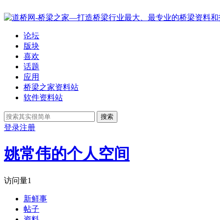
论坛
版块
喜欢
话题
应用
桥梁之家资料站
软件资料站
搜索
登录
注册
姚常伟的个人空间
访问量
1
新鲜事
帖子
资料