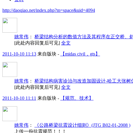
http://daoqiao.net/index.php?m=space&uid=4094
姚常伟
：
桥梁结构分析的数值方法及其程序在正交桥、
[此处内容回复后可见]
全文
2011-10-10 11:13
来自版块 -
【midas civil，gts】
姚常伟
：
桥梁结构病害诊治与改造加固设计-哈工大张树
[此处内容回复后可见]
全文
2011-10-10 11:11
来自版块 -
【规范、技术】
姚常伟
：
《公路桥梁抗震设计细则》(JTG B02-01-2008 )
上传一份抗震规范！！！