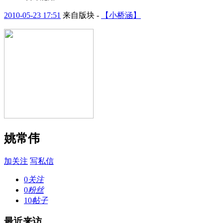
2010-05-23 17:51
来自版块 -
【小桥涵】
姚常伟
加关注
写私信
0
关注
0
粉丝
10
帖子
最近来访