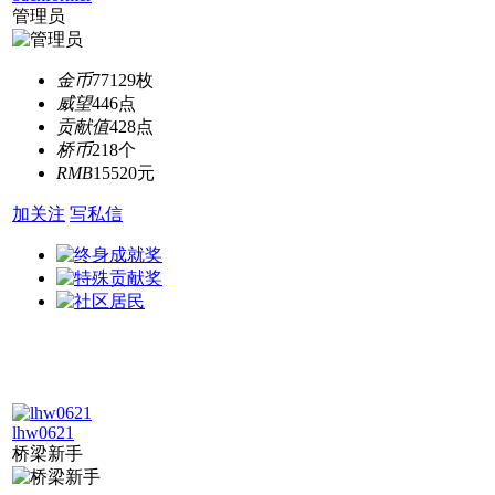
管理员
金币
77129枚
威望
446点
贡献值
428点
桥币
218个
RMB
15520元
加关注
写私信
lhw0621
桥梁新手