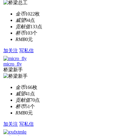
金币
1022枚
威望
94点
贡献值
133点
桥币
103个
RMB
0元
加关注
写私信
micro_fly
桥梁新手
金币
166枚
威望
41点
贡献值
70点
桥币
51个
RMB
0元
加关注
写私信