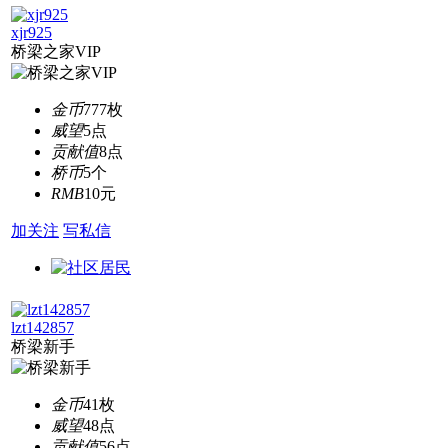
xjr925
桥梁之家VIP
金币
777枚
威望
5点
贡献值
8点
桥币
5个
RMB
10元
加关注
写私信
lzt142857
桥梁新手
金币
41枚
威望
48点
贡献值
56点