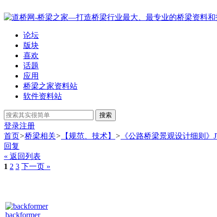
论坛
版块
喜欢
话题
应用
桥梁之家资料站
软件资料站
搜索
登录
注册
首页
>
桥梁相关
>
【规范、技术】
>
《公路桥梁景观设计细则》JT
回复
« 返回列表
1
2
3
下一页 »
backformer