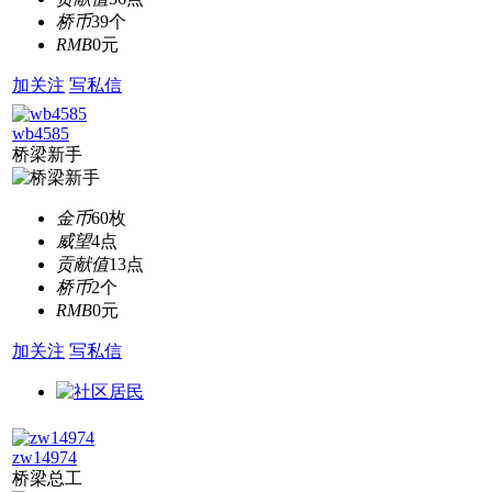
桥币
39个
RMB
0元
加关注
写私信
wb4585
桥梁新手
金币
60枚
威望
4点
贡献值
13点
桥币
2个
RMB
0元
加关注
写私信
zw14974
桥梁总工