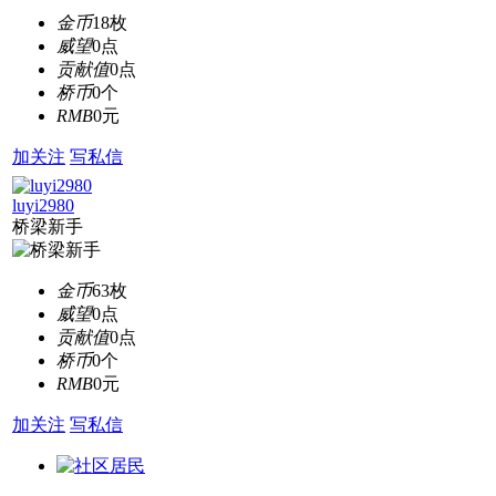
金币
18枚
威望
0点
贡献值
0点
桥币
0个
RMB
0元
加关注
写私信
luyi2980
桥梁新手
金币
63枚
威望
0点
贡献值
0点
桥币
0个
RMB
0元
加关注
写私信