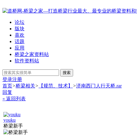
论坛
版块
喜欢
话题
应用
桥梁之家资料站
软件资料站
搜索
登录
注册
首页
>
桥梁相关
>
【规范、技术】
>
济南西门人行天桥.rar
回复
« 返回列表
youku
桥梁新手