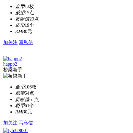
金币
13枚
威望
15点
贡献值
29点
桥币
19个
RMB
0元
加关注
写私信
happp2
桥梁新手
金币
106枚
威望
54点
贡献值
61点
桥币
61个
RMB
0元
加关注
写私信