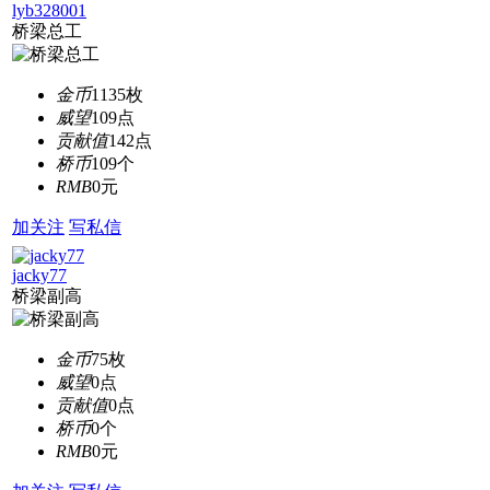
lyb328001
桥梁总工
金币
1135枚
威望
109点
贡献值
142点
桥币
109个
RMB
0元
加关注
写私信
jacky77
桥梁副高
金币
75枚
威望
0点
贡献值
0点
桥币
0个
RMB
0元