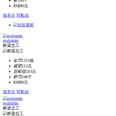
桥币
0个
RMB
0元
加关注
写私信
gxdxtmlq
桥梁总工
金币
1251枚
威望
212点
贡献值
243点
桥币
248个
RMB
0元
加关注
写私信
gxdxtmlq
桥梁总工