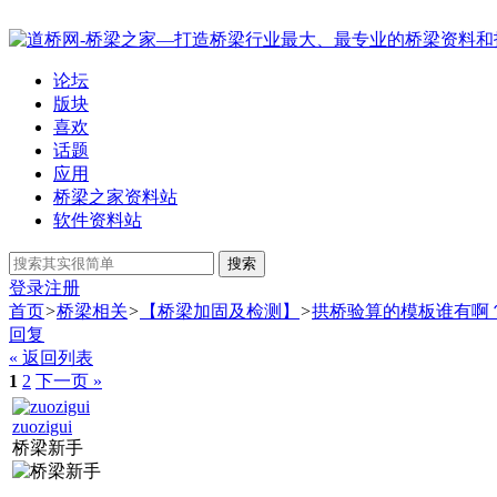
论坛
版块
喜欢
话题
应用
桥梁之家资料站
软件资料站
搜索
登录
注册
首页
>
桥梁相关
>
【桥梁加固及检测】
>
拱桥验算的模板谁有啊
回复
« 返回列表
1
2
下一页 »
zuozigui
桥梁新手