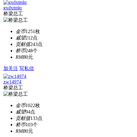
gxdxtmlq
桥梁总工
金币
1251枚
威望
212点
贡献值
243点
桥币
248个
RMB
0元
加关注
写私信
zw14974
桥梁总工
金币
1022枚
威望
94点
贡献值
133点
桥币
103个
RMB
0元