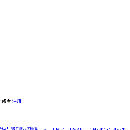
了
录
或者
注册
取得联系。tel：18937138590QQ：43424046,53826202