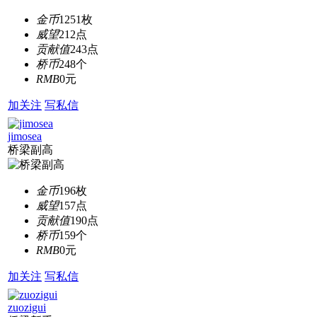
金币
1251枚
威望
212点
贡献值
243点
桥币
248个
RMB
0元
加关注
写私信
jimosea
桥梁副高
金币
196枚
威望
157点
贡献值
190点
桥币
159个
RMB
0元
加关注
写私信
zuozigui