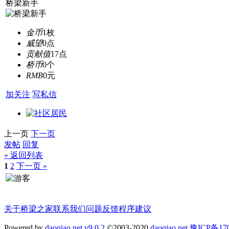
桥梁新手
金币
1枚
威望
0点
贡献值
17点
桥币
0个
RMB
0元
加关注
写私信
上一页
下一页
发帖
回复
« 返回列表
1
2
下一页 »
关于桥梁之家
联系我们
问题反馈
程序建议
Powered by
daoqiao.net v9.0.2
©2003-2020
daoqiao.net
豫ICP备1