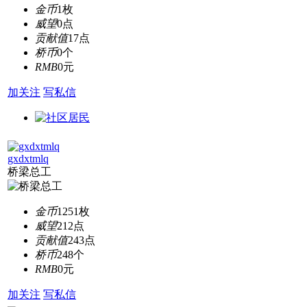
金币
1枚
威望
0点
贡献值
17点
桥币
0个
RMB
0元
加关注
写私信
gxdxtmlq
桥梁总工
金币
1251枚
威望
212点
贡献值
243点
桥币
248个
RMB
0元
加关注
写私信