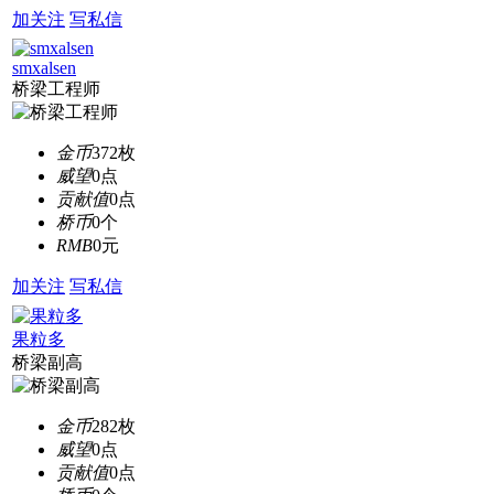
加关注
写私信
smxalsen
桥梁工程师
金币
372枚
威望
0点
贡献值
0点
桥币
0个
RMB
0元
加关注
写私信
果粒多
桥梁副高
金币
282枚
威望
0点
贡献值
0点