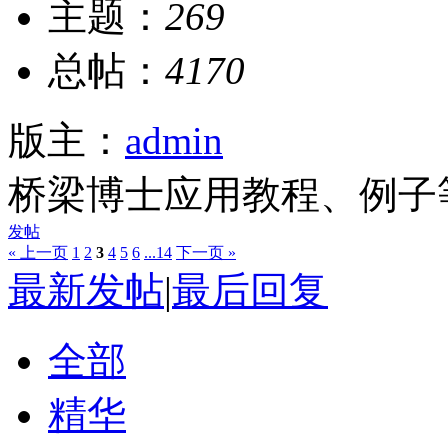
主题：
269
总帖：
4170
版主：
admin
桥梁博士应用教程、例子
发帖
« 上一页
1
2
3
4
5
6
...14
下一页 »
最新发帖
|
最后回复
全部
精华