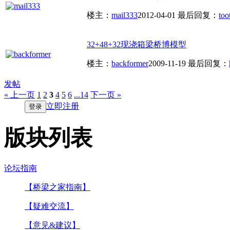
楼主：
mail333
2012-04-01
最后回复：
too
32+48+32现浇箱梁桥博模型
楼主：
backformer
2009-11-19
最后回复：
发帖
« 上一页
1
2
3
4
5
6
...14
下一页 »
立即注册
登录
版块列表
论坛指南
【桥梁之家指南】
【疑难交流】
【意见&建议】