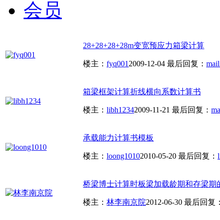
会员
28+28+28+28m变宽预应力箱梁计算
楼主：
fyq001
2009-12-04
最后回复：
mai
箱梁框架计算折线横向系数计算书
楼主：
libh1234
2009-11-21
最后回复：
ma
承载能力计算书模板
楼主：
loong1010
2010-05-20
最后回复：
桥梁博士计算时板梁加载龄期和存梁期
楼主：
林李南京院
2012-06-30
最后回复