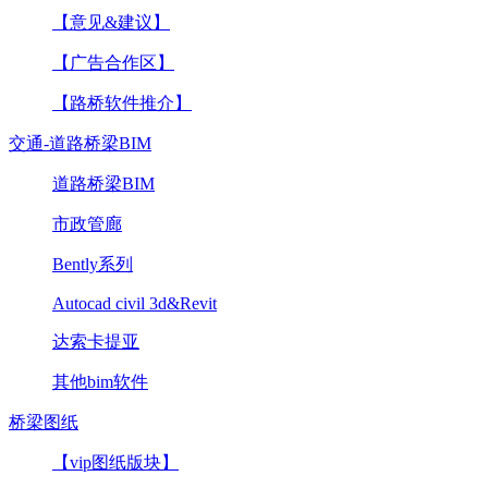
【意见&建议】
【广告合作区】
【路桥软件推介】
交通-道路桥梁BIM
道路桥梁BIM
市政管廊
Bently系列
Autocad civil 3d&Revit
达索卡提亚
其他bim软件
桥梁图纸
【vip图纸版块】