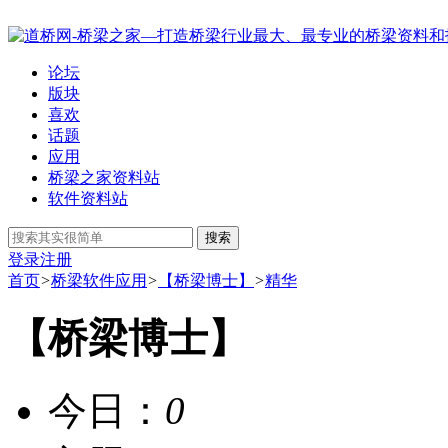
论坛
版块
喜欢
话题
应用
桥梁之家资料站
软件资料站
搜索
登录
注册
首页
>
桥梁软件应用
>
【桥梁博士】
>
精华
【桥梁博士】
今日：
0