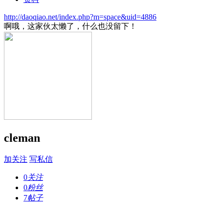
http://daoqiao.net/index.php?m=space&uid=4886
啊哦，这家伙太懒了，什么也没留下！
cleman
加关注
写私信
0
关注
0
粉丝
7
帖子