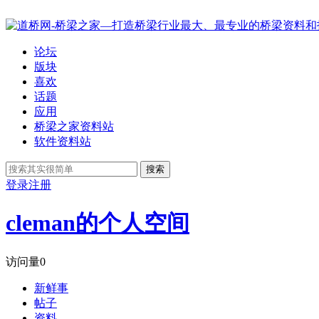
论坛
版块
喜欢
话题
应用
桥梁之家资料站
软件资料站
搜索
登录
注册
cleman的个人空间
访问量
0
新鲜事
帖子
资料