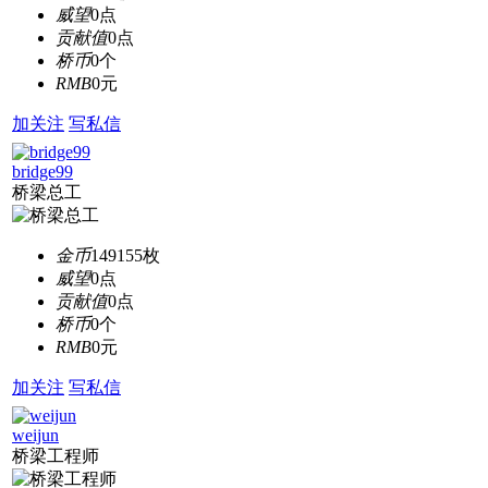
威望
0点
贡献值
0点
桥币
0个
RMB
0元
加关注
写私信
bridge99
桥梁总工
金币
149155枚
威望
0点
贡献值
0点
桥币
0个
RMB
0元
加关注
写私信
weijun
桥梁工程师