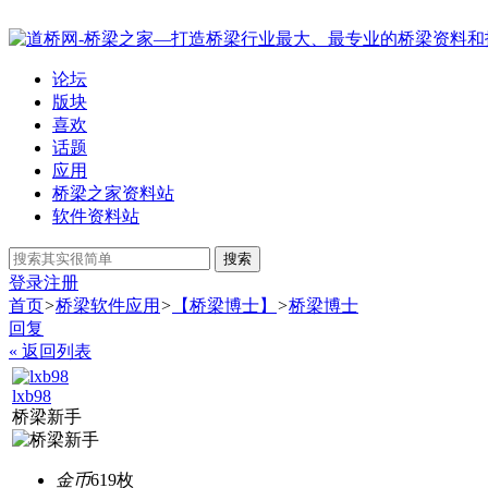
论坛
版块
喜欢
话题
应用
桥梁之家资料站
软件资料站
搜索
登录
注册
首页
>
桥梁软件应用
>
【桥梁博士】
>
桥梁博士
回复
« 返回列表
lxb98
桥梁新手
金币
619枚