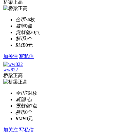
桥梁正高
金币
36枚
威望
0点
贡献值
20点
桥币
0个
RMB
0元
加关注
写私信
ww822
桥梁正高
金币
764枚
威望
0点
贡献值
7点
桥币
0个
RMB
0元
加关注
写私信