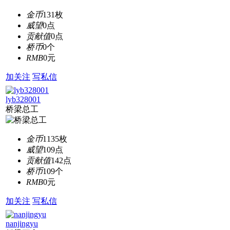
金币
131枚
威望
0点
贡献值
0点
桥币
0个
RMB
0元
加关注
写私信
lyb328001
桥梁总工
金币
1135枚
威望
109点
贡献值
142点
桥币
109个
RMB
0元
加关注
写私信
nanjingyu