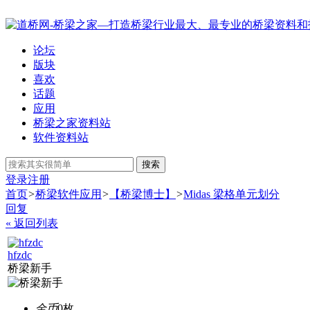
论坛
版块
喜欢
话题
应用
桥梁之家资料站
软件资料站
搜索
登录
注册
首页
>
桥梁软件应用
>
【桥梁博士】
>
Midas 梁格单元划分
回复
« 返回列表
hfzdc
桥梁新手
金币
0枚