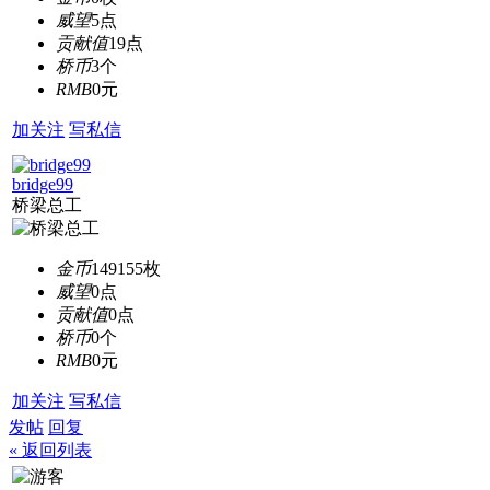
威望
5点
贡献值
19点
桥币
3个
RMB
0元
加关注
写私信
bridge99
桥梁总工
金币
149155枚
威望
0点
贡献值
0点
桥币
0个
RMB
0元
加关注
写私信
发帖
回复
« 返回列表