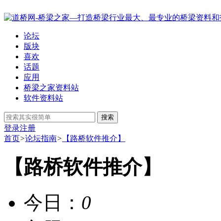
论坛
版块
喜欢
话题
应用
桥梁之家资料站
软件资料站
搜索
登录
注册
首页
>
论坛指南
>
【路桥软件推介】
【路桥软件推介】
今日：
0